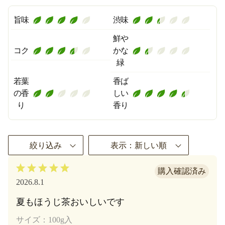
旨味
渋味
鮮や
コク
かな
緑
若葉
香ば
の香
しい
り
香り
絞り込み
表示：新しい順
2026.8.1
夏もほうじ茶おいしいです
サイズ：100g入