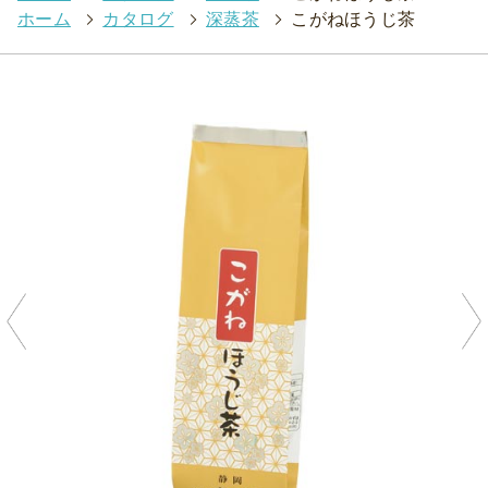
ホーム
>
カタログ
>
深蒸茶
>
こがねほうじ茶