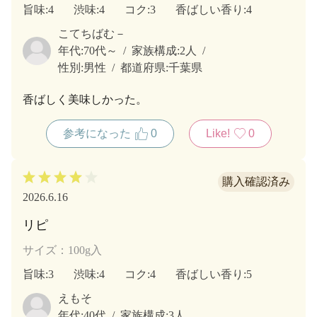
旨味
:4
渋味
:4
コク
:3
香ばしい香り
:4
こてちばむ－
年代:
70代～
家族構成:
2人
性別:
男性
都道府県:
千葉県
香ばしく美味しかった。
参考になった
0
Like!
0
2026.6.16
リピ
サイズ：100g入
旨味
:3
渋味
:4
コク
:4
香ばしい香り
:5
えもそ
年代:
40代
家族構成:
3人