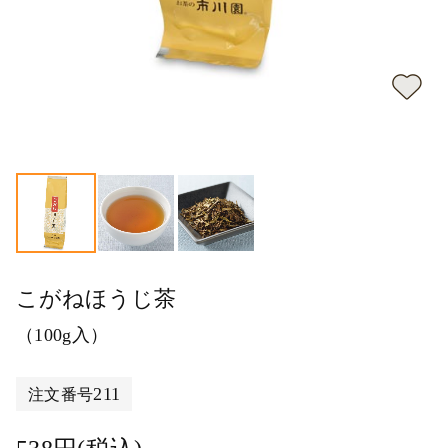
こがねほうじ茶
（100g入）
211
注文番号