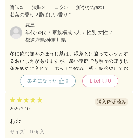
旨味
:5
渋味
:4
コク
:5
鮮やかな緑
:1
若葉の香り
:2
香ばしい香り
:5
霧島
年代:
60代
家族構成:
3人
性別:
女性
都道府県:
神奈川県
冬に飲む熱々のほうじ茶は、緑茶とは違ってホッとす
るおいしさがありますが、暑い季節でも熱々のほうじ
茶を多めに入れて、ホットで飲み、残りを冷やしてお
いて飲むととても贅沢な味わいのお茶になります。色
参考になった
0
Like!
0
は似ていますが、麦茶とは違うおいしさで、夏のごち
そうです
2026.7.10
お茶
サイズ：100g入