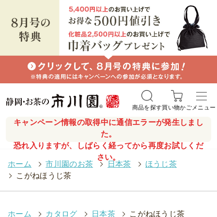
商品を探す
買い物かご
メニュー
キャンペーン情報の取得中に通信エラーが発生しまし
た。
恐れ入りますが、しばらく経ってから再度お試しくだ
さい。
ホーム
>
市川園のお茶
>
日本茶
>
ほうじ茶
>
こがねほうじ茶
ホーム
>
カタログ
>
日本茶
>
こがねほうじ茶