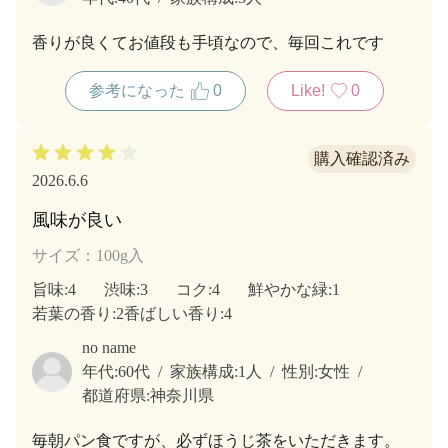
香りが良くてお値段も手頃なので、毎回これです
参考になった
0
Like!
0
2026.6.6
風味が良い
サイズ：100g入
旨味
:4
渋味
:3
コク
:4
鮮やかな緑
:1
若葉の香り
:2
香ばしい香り
:4
no name
年代:
60代
家族構成:
1人
性別:
女性
都道府県:
神奈川県
毎朝パン食ですが、必ずほうじ茶をいただきます。