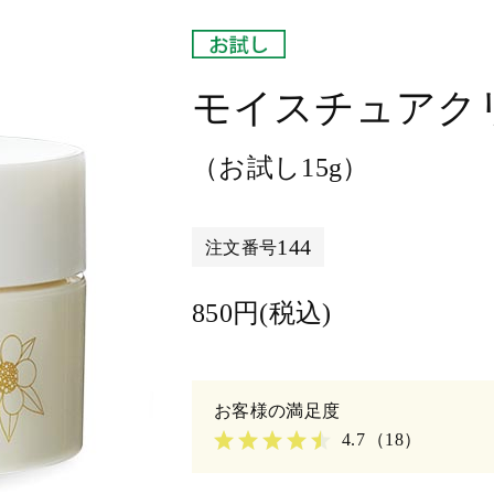
モイスチュアクリ
（お試し15g）
144
注文番号
850円(税込)
4.7
（18）