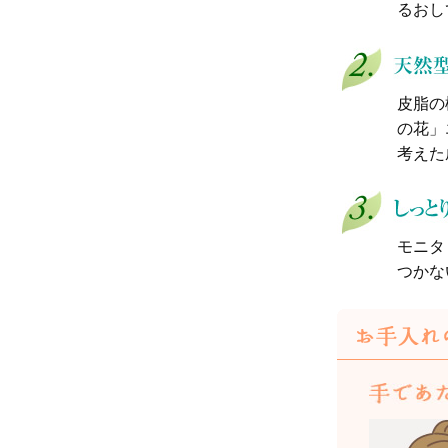
るおし
皮脂の
の花」
考えた
モニタ
つかな