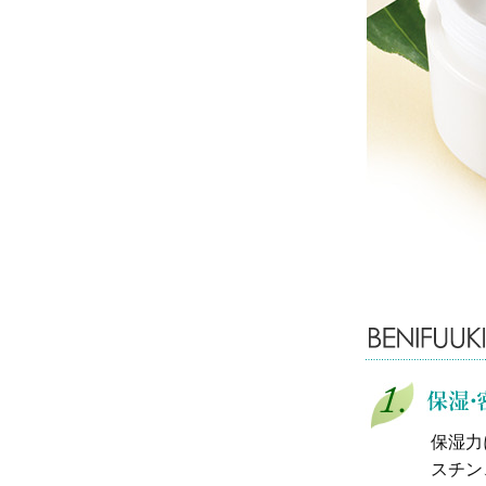
保湿力
スチン