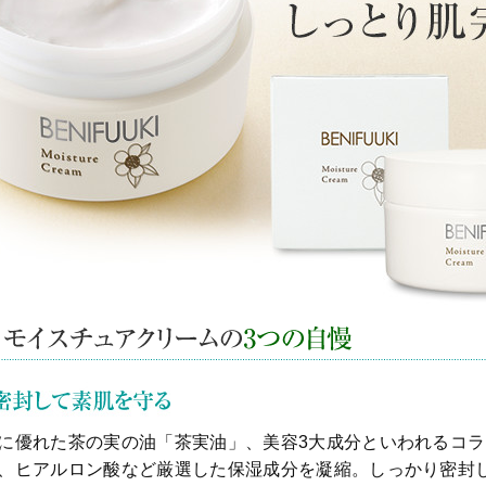
に優れた茶の実の油
「茶実油」
、美容3大成分といわれる
コラ
、ヒアルロン酸
など厳選した保湿成分を凝縮。しっかり密封