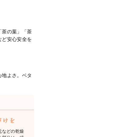
「茶の葉」「茶
など安心安全を
心地よさ。
ベタ
元などの乾燥