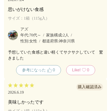
思いがけない食感
サイズ：1箱（115g入）
アズ
年代:
70代～
家族構成:
2人
性別:
女性
都道府県:
神奈川県
予想していた食感と違い軽くてサクサクしていて 驚
きました
参考になった
0
Like!
0
2026.6.19
美味しかったです
サイズ：1箱（115g入）