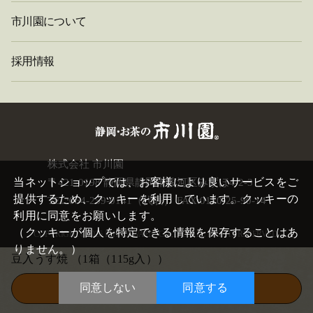
市川園について
採用情報
閉
株式会社 市川園
じ
当ネットショップでは、お客様により良いサービスをご
〒421-0198 静岡県静岡市駿河区みずほ4-2-3
る
提供するため、クッキーを利用しています。クッキーの
TEL:054-259-0141（代表） FAX:0120-25-90-14
利用に同意をお願いします。
（クッキーが個人を特定できる情報を保存することはあ
COPYRIGHT©
2026 ICHIKAWAEN. CO.,LTD. ALL RIGHTS RESERVED.
りません。）
豆入うす焼
（1箱（115g入））
同意しない
同意する
この商品を買い物かごに入れる