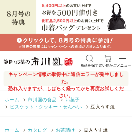
商品を探す
買い物かご
メニュー
キャンペーン情報の取得中に通信エラーが発生しまし
た。
恐れ入りますが、しばらく経ってから再度お試しくだ
さい。
ホーム
>
市川園の食品
>
お菓子
>
ビスケット・クッキー・せんべい
>
豆入うす焼
ホーム
>
カタログ
>
お茶請け
>
豆入うす焼