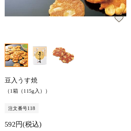
豆入うす焼
（1箱（115g入））
118
注文番号
592円(税込)