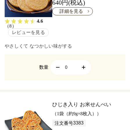
640円(税込)
詳細を見る
4.6
（8）
レビューを見る
やさしくて なつかしい味がする
数量
ひじき入り お米せんべい
（1袋（約9g×8枚入））
3383
注文番号