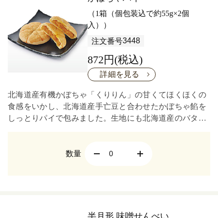
（1箱（個包装込で約55g×2個
入））
3448
注文番号
872円(税込)
詳細を見る
北海道産有機かぼちゃ「くりりん」の甘くてほくほくの
食感をいかし、北海道産手亡豆と合わせたかぼちゃ餡を
しっとりパイで包みました。生地にも北海道産のバター
と真昆布も練り込み風味豊かな味わいに。
数量
半月形 味噌せんべい