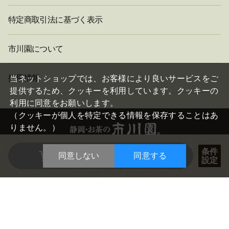
特定商取引法に基づく表示
市川園について
閉
採用情報
じ
当ネットショップでは、お客様により良いサービスをご
る
提供するため、クッキーを利用しています。クッキーの
利用に同意をお願いします。
（クッキーが個人を特定できる情報を保存することはあ
りません。）
数量を選択した商品を
条件
株式会社 市川園
同意しない
同意する
設定
まとめて買い物かごに入れる
〒421-0198 静岡県静岡市駿河区みずほ4-2-3
TEL:054-259-0141（代表） FAX:0120-25-90-14
COPYRIGHT©
2026 ICHIKAWAEN. CO.,LTD. ALL RIGHTS RESERVED.