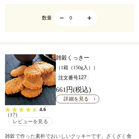
数量
雑穀くっきー
（1箱（150g入））
127
注文番号
661円(税込)
詳細を見る
4.6
（17）
レビューを見る
雑穀で作った素朴でおいしいクッキーです。ざくざく食