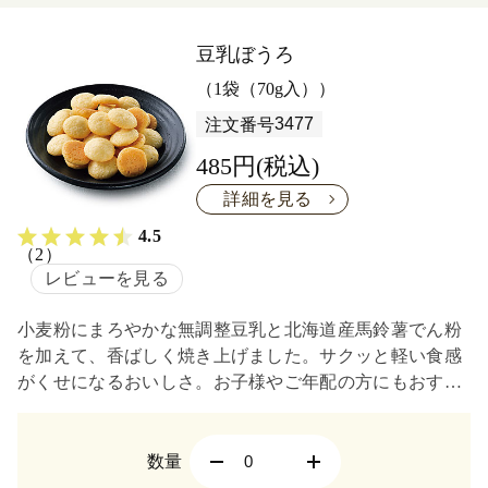
豆乳ぼうろ
（1袋（70g入））
3477
注文番号
485円(税込)
詳細を見る
4.5
（2）
レビューを見る
小麦粉にまろやかな無調整豆乳と北海道産馬鈴薯でん粉
を加えて、香ばしく焼き上げました。サクッと軽い食感
がくせになるおいしさ。お子様やご年配の方にもおすす
めです。
数量