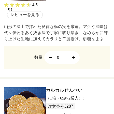
4.5
（8）
レビューを見る
山形の深山で採れた良質な栃の実を厳選。アクや渋味は
代々伝わるあく抜き法で丁寧に取り除き、なめらかに練
り上げた生地に加えてカラリと二度揚げ。砂糖をまぶさ
ず仕上げ、香ばしさとやさしい甘みが後引くおいしさ。
数量
カルカルせんべい
（1箱（65g×2袋入））
3287
注文番号