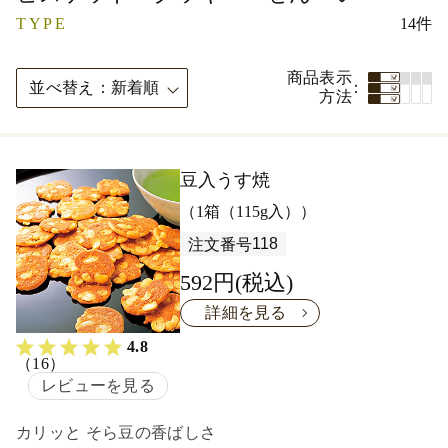
TYPE
14件
商品表示
並べ替え
新着順
方法
豆入うす焼
（1箱（115g入））
118
注文番号
592円(税込)
詳細を見る
4.8
（16）
レビューを見る
カリッと そら豆の香ばしさ