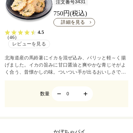
3431
注文番号
750円(税込)
詳細を見る
4.5
（46）
レビューを見る
北海道産の馬鈴薯にイカを混ぜ込み、パリッと軽～く揚
げました。イカの旨みに甘口醤油と爽やかな青じそがよ
く合う、昔懐かしの味。ついつい手が出るおいしさで
す。
数量
かぼちゃパイ