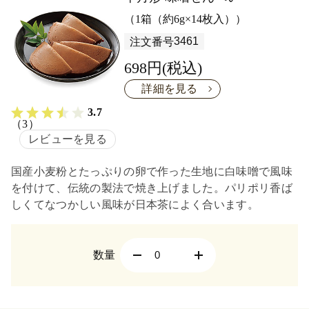
（1箱（約6g×14枚入））
3461
注文番号
698円(税込)
詳細を見る
3.7
（3）
レビューを見る
国産小麦粉とたっぷりの卵で作った生地に白味噌で風味
を付けて、伝統の製法で焼き上げました。パリポリ香ば
しくてなつかしい風味が日本茶によく合います。
数量