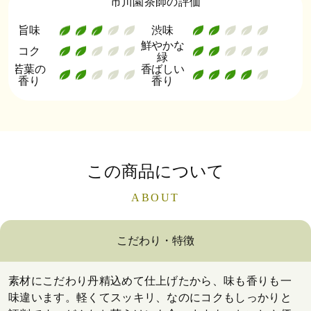
市川園茶師の評価
旨味
渋味
鮮やかな
コク
緑
若葉の
香ばしい
香り
香り
この商品について
ABOUT
こだわり・特徴
素材にこだわり丹精込めて仕上げたから、味も香りも一
味違います。軽くてスッキリ、なのにコクもしっかりと