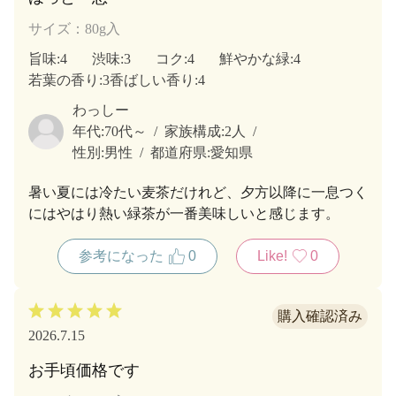
サイズ：80g入
旨味
:4
渋味
:3
コク
:4
鮮やかな緑
:4
若葉の香り
:3
香ばしい香り
:4
わっしー
年代:
70代～
家族構成:
2人
性別:
男性
都道府県:
愛知県
暑い夏には冷たい麦茶だけれど、夕方以降に一息つく
にはやはり熱い緑茶が一番美味しいと感じます。
参考になった
0
Like!
0
2026.7.15
お手頃価格です