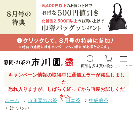
商品を探す
買い物かご
メニュー
キャンペーン情報の取得中に通信エラーが発生しまし
た。
恐れ入りますが、しばらく経ってから再度お試しくだ
さい。
ホーム
>
市川園のお茶
>
日本茶
>
中級煎茶
>
ほうらい