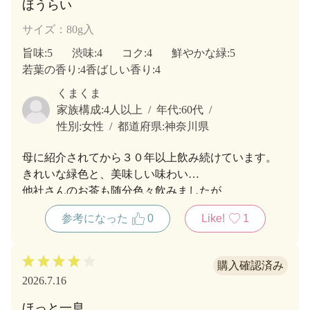
ほうらい
サイズ：80g入
旨味
:5
渋味
:4
コク
:4
鮮やかな緑
:5
若葉の香り
:4
香ばしい香り
:4
くまくま
家族構成:
4人以上
年代:
60代
性別:
女性
都道府県:
神奈川県
母に紹介されてから３０年以上飲み続けています。
きれいな緑色と、美味しい味わい…
他社さんのお茶も随分色々飲みましたが
この品質とこの価格…
参考になった
0
Like!
1
やっぱり市川園さんが最高です。
2026.7.16
ほっと一息