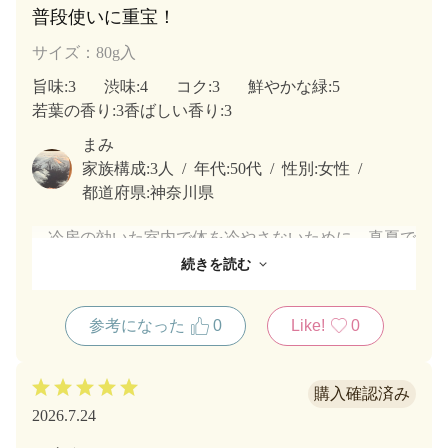
普段使いに重宝！
サイズ：80g入
旨味
:3
渋味
:4
コク
:3
鮮やかな緑
:5
若葉の香り
:3
香ばしい香り
:3
まみ
家族構成:
3人
年代:
50代
性別:
女性
都道府県:
神奈川県
冷房の効いた室内で体を冷やさないために、真夏で
も熱いお茶が欠かせない我が家です。蓬莱はお手頃な
続きを読む
お値段なので、家族それぞれが家事や仕事の合間な
ど、飲みたいときに新しい茶葉でお茶を入れて一煎目
参考になった
0
Like!
0
の香りと色と美味しさを楽しんでいます。何かと忙し
い日常生活、いただく前の蓬莱の濃い緑色が私を穏や
かな気持ちにさせてくれます。
2026.7.24