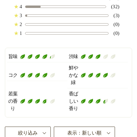
★
4
(32)
★
3
(3)
★
2
(0)
★
1
(0)
旨味
渋味
鮮や
コク
かな
緑
若葉
香ば
の香
しい
り
香り
絞り込み
表示：新しい順