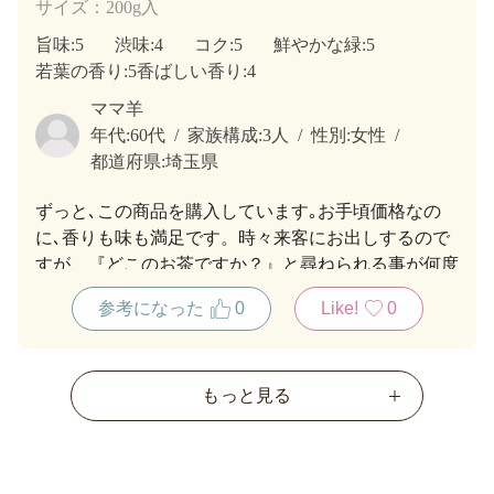
サイズ：200g入
旨味
:5
渋味
:4
コク
:5
鮮やかな緑
:5
若葉の香り
:5
香ばしい香り
:4
ママ羊
年代:
60代
家族構成:
3人
性別:
女性
都道府県:
埼玉県
ずっと､この商品を購入しています｡お手頃価格なの
に､香りも味も満足です。時々来客にお出しするので
すが、『どこのお茶ですか？』と尋ねられる事が何度
もありました。自信を持って紹介出来ます。
参考になった
0
Like!
0
もっと見る