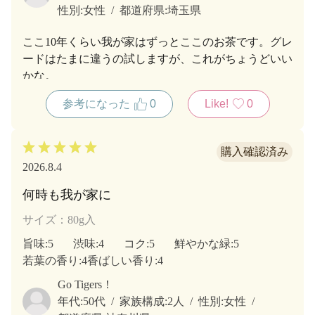
性別:
女性
都道府県:
埼玉県
ここ10年くらい我が家はずっとここのお茶です。グレ
ードはたまに違うの試しますが、これがちょうどいい
かな。
参考になった
0
Like!
0
2026.8.4
何時も我が家に
サイズ：80g入
旨味
:5
渋味
:4
コク
:5
鮮やかな緑
:5
若葉の香り
:4
香ばしい香り
:4
Go Tigers！
年代:
50代
家族構成:
2人
性別:
女性