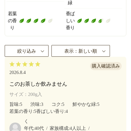
緑
若葉
香ば
の香
しい
り
香り
絞り込み
表示：新しい順
2026.8.4
このお茶しか飲みません
サイズ：200g入
旨味
:5
渋味
:3
コク
:5
鮮やかな緑
:5
若葉の香り
:5
香ばしい香り
:4
く
年代:
40代
家族構成:
4人以上