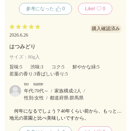
参考になった
0
Like!
0
2026.6.26
はつみどり
サイズ：80g入
旨味
:5
渋味
:3
コク
:5
鮮やかな緑
:5
若葉の香り
:3
香ばしい香り
:5
no name
年代:
70代～
家族構成:
2人
性別:
女性
都道府県:
群馬県
何年になるでしょう？40年くらい前から、もっと…
地元の茶園と比べ美味しいですから。