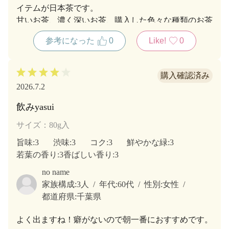
イテムが日本茶です。
甘いお茶、濃く深いお茶、購入した色々な種類のお茶
を、その日の気分で楽しんでいます。
参考になった
0
Like!
0
2026.7.2
飲みyasui
サイズ：80g入
旨味
:3
渋味
:3
コク
:3
鮮やかな緑
:3
若葉の香り
:3
香ばしい香り
:3
no name
家族構成:
3人
年代:
60代
性別:
女性
都道府県:
千葉県
よく出ますね！癖がないので朝一番におすすめです。