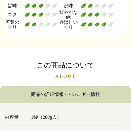
旨味
渋味
鮮やかな
コク
緑
若葉の
香ばしい
香り
香り
この商品について
ABOUT
商品の詳細情報 / アレルギー情報
内容量
1袋（200g入）