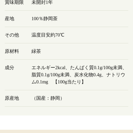
賞味期限
未開封1年
産地
100％静岡茶
その他
温度目安約70℃
原材料
緑茶
成分
エネルギー2kcal、たんぱく質0.1g/100g未満、
脂質0.1g/100g未満、炭水化物0.4g、ナトリウ
ム0.1mg 【100g当たり】
原産地
（国産：静岡）