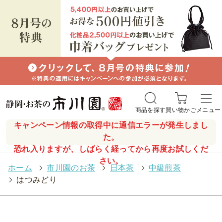
商品を探す
買い物かご
メニュー
キャンペーン情報の取得中に通信エラーが発生しまし
た。
恐れ入りますが、しばらく経ってから再度お試しくだ
さい。
ホーム
>
市川園のお茶
>
日本茶
>
中級煎茶
>
はつみどり