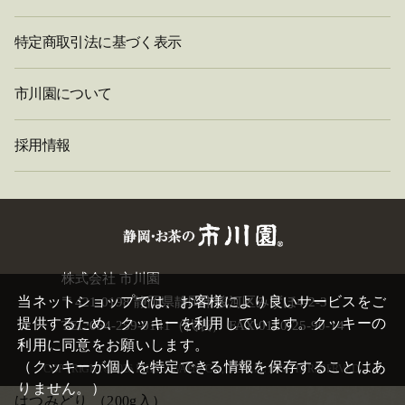
特定商取引法に基づく表示
市川園について
採用情報
閉
株式会社 市川園
じ
当ネットショップでは、お客様により良いサービスをご
〒421-0198 静岡県静岡市駿河区みずほ4-2-3
る
提供するため、クッキーを利用しています。クッキーの
TEL:054-259-0141（代表） FAX:0120-25-90-14
利用に同意をお願いします。
（クッキーが個人を特定できる情報を保存することはあ
COPYRIGHT©
2026 ICHIKAWAEN. CO.,LTD. ALL RIGHTS RESERVED.
りません。）
はつみどり
（200g入）