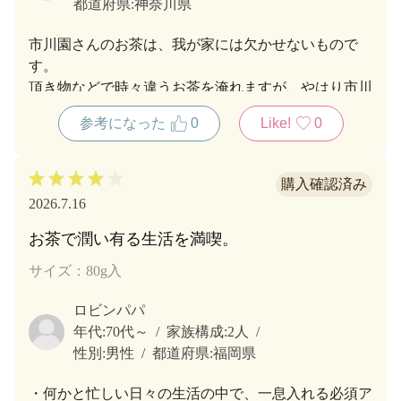
都道府県:
神奈川県
市川園さんのお茶は、我が家には欠かせないもので
す。
頂き物などで時々違うお茶を淹れますが、やはり市川
園さんのお茶に戻ると「あぁ美味しいなぁ」としみじ
参考になった
0
Like!
0
み思います。
2026.7.16
お茶で潤い有る生活を満喫。
サイズ：80g入
ロビンパパ
年代:
70代～
家族構成:
2人
性別:
男性
都道府県:
福岡県
・何かと忙しい日々の生活の中で、一息入れる必須ア