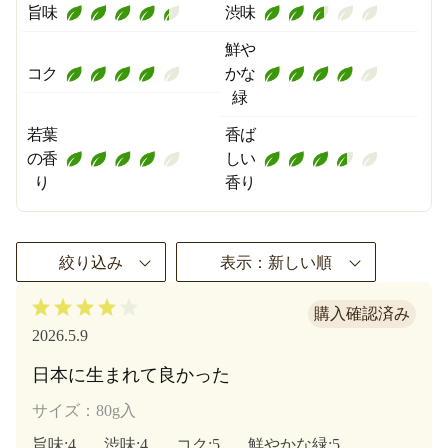
旨味
渋味
鮮や
コク
かな
緑
若葉
香ば
の香
しい
り
香り
絞り込み
表示：新しい順
2026.5.9
日本に生まれて良かった
サイズ：80g入
旨味
:4
渋味
:4
コク
:5
鮮やかな緑
:5