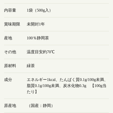
内容量
1袋（500g入）
賞味期限
未開封1年
産地
100％静岡茶
その他
温度目安約70℃
原材料
緑茶
成分
エネルギー1kcal、たんぱく質0.1g/100g未満、
脂質0.1g/100g未満、炭水化物0.3g 【100g当
たり】
原産地
（国産：静岡）