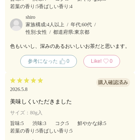
若葉の香り
:5
香ばしい香り
:4
shiro
家族構成:
4人以上
年代:
60代
性別:
女性
都道府県:
東京都
色もいいし、深みのあるおいしいお茶だと思います。
参考になった
0
Like!
0
2026.5.8
美味しくいただきました
サイズ：80g入
旨味
:5
渋味
:3
コク
:5
鮮やかな緑
:5
若葉の香り
:5
香ばしい香り
:5