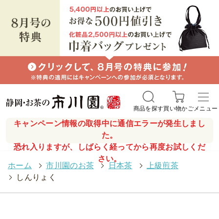
商品を探す
買い物かご
メニュー
キャンペーン情報の取得中に通信エラーが発生しまし
た。
恐れ入りますが、しばらく経ってから再度お試しくだ
さい。
ホーム
>
市川園のお茶
>
日本茶
>
上級煎茶
>
しんりょく