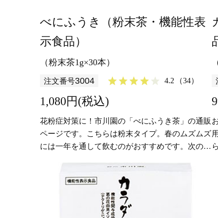
べにふうき（粉末茶・機能性表
示食品）
（粉末茶1g×30本）
3004
4.2
（34）
注文番号
1,080円(税込)
花粉症対策に！市川園の「べにふうき茶」の通販
ページです。こちらは粉末タイプ。春のムズムズ
には一年を通して飲むのがおすすめです。次の花
粉の季節に備えて是非一度お試しください。