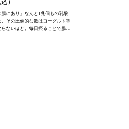
税込)
は腸にあり』なんと1兆個もの乳酸
れ、その圧倒的な数はヨーグルト等
ならないほど。毎日摂ることで腸内
菌を増やし、内から整え、身体全体
サポート。