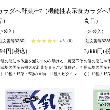
カラダへ野菜汁7（機能性表示食
カラダへ
品）
食品）
（7袋入）
（30袋入）
3280
328
4.6
（8）
注文番号
注文番号
994円(税込)
3,888円(
お腹の脂肪や体重を減らすのを助ける。農薬不使
お腹の脂肪や
用栽培の国産有機大麦若葉をまるごと微粉砕。さ
用栽培の国産
らに10種の野菜・5種の果物・11種のビタミンを
らに10種の野
プラス。すっきりと飲みやすい青汁に仕上げまし
プラス。すっ
た。
た。