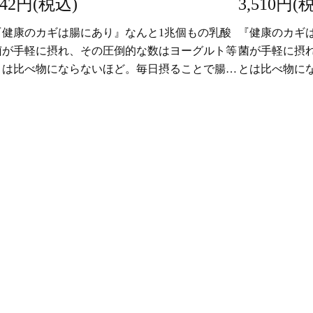
842円(税込)
3,510円(
『健康のカギは腸にあり』なんと1兆個もの乳酸
『健康のカギ
菌が手軽に摂れ、その圧倒的な数はヨーグルト等
菌が手軽に摂
とは比べ物にならないほど。毎日摂ることで腸内
とは比べ物に
のビフィズス菌を増やし、内から整え、身体全体
のビフィズス
の健康作りをサポート。
の健康作りを