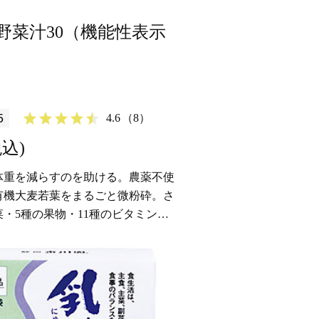
野菜汁30（機能性表示
5
4.6
（8）
税込)
体重を減らすのを助ける。農薬不使
有機大麦若葉をまるごと微粉砕。さ
菜・5種の果物・11種のビタミンを
きりと飲みやすい青汁に仕上げまし