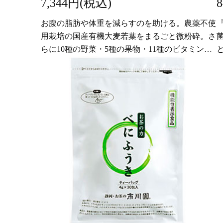
7,344円(税込)
お腹の脂肪や体重を減らすのを助ける。農薬不使
用栽培の国産有機大麦若葉をまるごと微粉砕。さ
らに10種の野菜・5種の果物・11種のビタミンを
プラス。すっきりと飲みやすい青汁に仕上げまし
た。