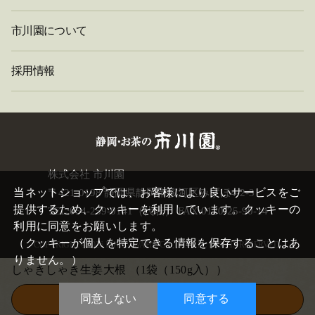
市川園について
採用情報
閉
株式会社 市川園
じ
当ネットショップでは、お客様により良いサービスをご
〒421-0198 静岡県静岡市駿河区みずほ4-2-3
る
提供するため、クッキーを利用しています。クッキーの
TEL:054-259-0141（代表） FAX:0120-25-90-14
利用に同意をお願いします。
（クッキーが個人を特定できる情報を保存することはあ
COPYRIGHT©
2026 ICHIKAWAEN. CO.,LTD. ALL RIGHTS RESERVED.
りません。）
しゃきしゃき生姜大根
（1袋（150g入））
同意しない
同意する
この商品を買い物かごに入れる