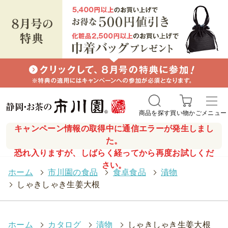
商品を探す
買い物かご
メニュー
キャンペーン情報の取得中に通信エラーが発生しまし
た。
恐れ入りますが、しばらく経ってから再度お試しくだ
さい。
ホーム
>
市川園の食品
>
食卓食品
>
漬物
>
しゃきしゃき生姜大根
ホーム
>
カタログ
>
漬物
>
しゃきしゃき生姜大根