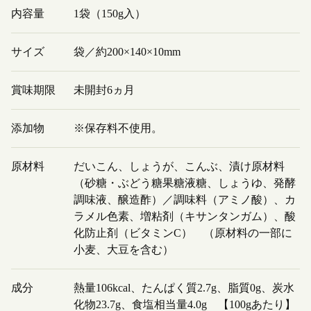
内容量
1袋（150g入）
サイズ
袋／約200×140×10mm
賞味期限
未開封6ヵ月
添加物
※保存料不使用。
原材料
だいこん、しょうが、こんぶ、漬け原材料
（砂糖・ぶどう糖果糖液糖、しょうゆ、発酵
調味液、醸造酢）／調味料（アミノ酸）、カ
ラメル色素、増粘剤（キサンタンガム）、酸
化防止剤（ビタミンC） （原材料の一部に
小麦、大豆を含む）
成分
熱量106kcal、たんぱく質2.7g、脂質0g、炭水
化物23.7g、食塩相当量4.0g 【100gあたり】