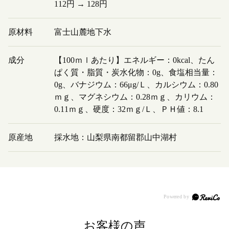
112円 → 128円
原材料
富士山麓地下水
成分
【100ｍｌあたり】エネルギー：0kcal、たん
ぱく質・脂質・炭水化物：0g、食塩相当量：
0g、バナジウム：66μg/Ｌ、カルシウム：0.80
ｍｇ、マグネシウム：0.28ｍｇ、カリウム：
0.11ｍｇ、硬度：32ｍｇ/Ｌ、ＰＨ値：8.1
原産地
採水地：山梨県南都留郡山中湖村
お客様の声