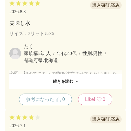
2026.8.3
美味し水
サイズ：2リットル×6
たく
家族構成:
1人
年代:
40代
性別:
男性
都道府県:
北海道
今回、初めてこちらの物を注文させてもらいました
が、本当に美味しい水で今まで他社製品で色々と試し
続きを読む
てもらいましたが正直、今まで飲んだ事のない味と飲
みやすさでした!
参考になった
0
Like!
0
美味しい水を探している方は、是非一度試して欲しい
です！ 今度は、お茶の方も色々と試してみたいと思
います。
2026.7.1