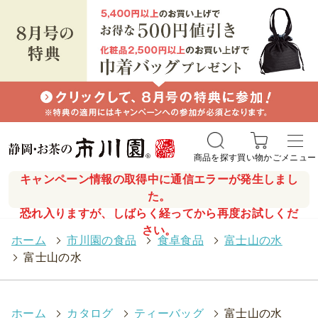
商品を探す
買い物かご
メニュー
キャンペーン情報の取得中に通信エラーが発生しまし
た。
恐れ入りますが、しばらく経ってから再度お試しくだ
さい。
ホーム
>
市川園の食品
>
食卓食品
>
富士山の水
>
富士山の水
ホーム
>
カタログ
>
ティーバッグ
>
富士山の水