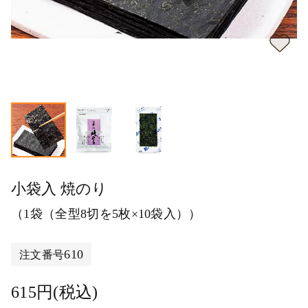
小袋入 焼のり
（1袋（全型8切を5枚×10袋入））
610
注文番号
615円(税込)