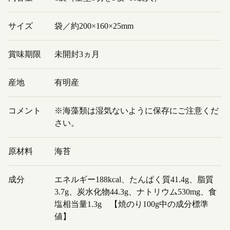
サイズ
袋／約200×160×25mm
賞味期限
未開封3ヵ月
産地
有明産
コメント
※海藻類は湿気ないように保存にご注意くだ
さい。
原材料
海苔
成分
エネルギー188kcal、たんぱく質41.4g、脂質
3.7g、炭水化物44.3g、ナトリウム530mg、食
塩相当量1.3g 【焼のり100g中の成分標準
値】