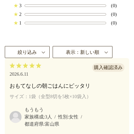
★
3
(0)
★
2
(0)
★
1
(0)
絞り込み
表示：新しい順
2026.6.11
おもてなしの朝ごはんにピッタリ
サイズ：1袋（全型8切を5枚×10袋入）
もうもう
家族構成:
3人
性別:
女性
都道府県:
富山県