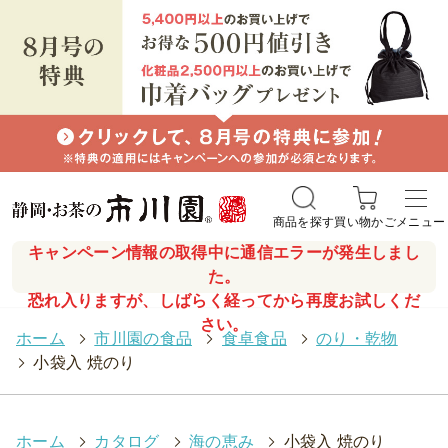
商品を探す
買い物かご
メニュー
キャンペーン情報の取得中に通信エラーが発生しまし
た。
恐れ入りますが、しばらく経ってから再度お試しくだ
さい。
ホーム
>
市川園の食品
>
食卓食品
>
のり・乾物
>
小袋入 焼のり
ホーム
>
カタログ
>
海の恵み
>
小袋入 焼のり