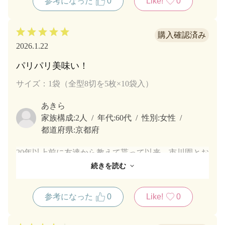
参考になった
0
Like!
0
2026.1.22
パリパリ美味い！
サイズ：1袋（全型8切を5枚×10袋入）
あきら
家族構成:
2人
年代:
60代
性別:
女性
都道府県:
京都府
20年以上前に友達から教えて貰って以来、市川園とお
付き合いしてます。
続きを読む
お茶は勿論の事、お茶本来の香りがして美味しいし、
のりもパリパリでしっかりとしたのりの香りがして、
参考になった
0
Like!
0
とても美味しいです。
ほんと、お勧めです。