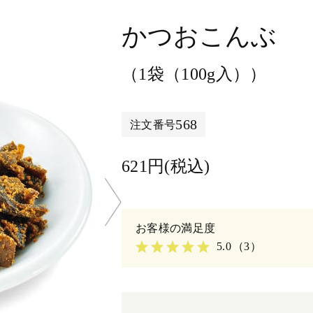
かつおこんぶ
（1袋（100g入））
568
注文番号
621円(税込)
5.0
（3）