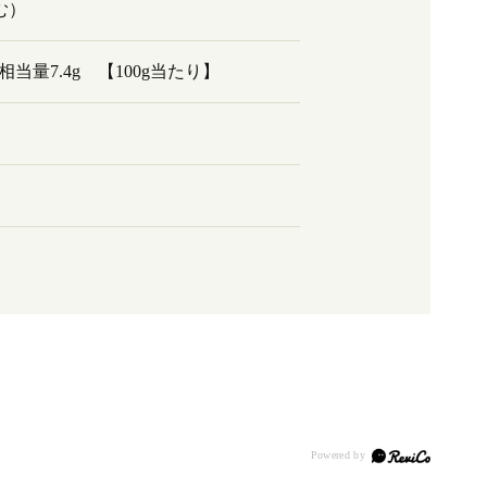
む）
塩相当量7.4g 【100g当たり】