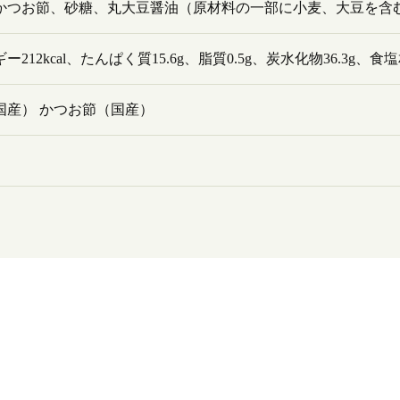
かつお節、砂糖、丸大豆醤油（原材料の一部に小麦、大豆を含
ー212kcal、たんぱく質15.6g、脂質0.5g、炭水化物36.3g、食
国産） かつお節（国産）