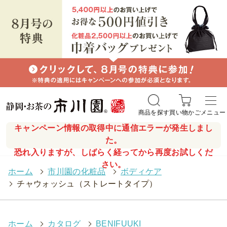
商品を探す
買い物かご
メニュー
キャンペーン情報の取得中に通信エラーが発生しまし
た。
恐れ入りますが、しばらく経ってから再度お試しくだ
さい。
ホーム
>
市川園の化粧品
>
ボディケア
>
チャウォッシュ（ストレートタイプ）
ホーム
>
カタログ
>
BENIFUUKI