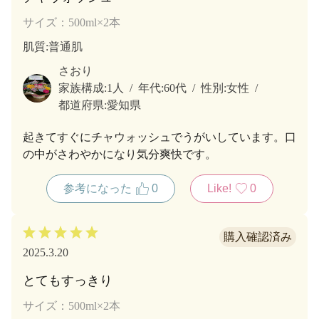
サイズ：500ml×2本
肌質
:普通肌
さおり
家族構成:
1人
年代:
60代
性別:
女性
都道府県:
愛知県
起きてすぐにチャウォッシュでうがいしています。口
の中がさわやかになり気分爽快です。
参考になった
0
Like!
0
2025.3.20
とてもすっきり
サイズ：500ml×2本