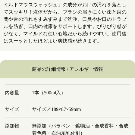
イルドマウスウォッシュ」の成分がお口の汚れを落とし
てスッキリ！液体だから、ブラシの届きにくい歯と歯の
間や舌の汚れもすみずみまで洗浄。口臭やお口のトラブ
ルを防ぎ、口内の健康をサポートします。ぴりぴり感が
少なく、マイルドな使い心地だから続けやすい。使用後
はスーッとしたほどよい爽快感が続きます。
商品の詳細情報 / アレルギー情報
内容量
1本（500ml入）
サイズ
サイズ／189×87×59mm
添加物
無添加（パラベン・鉱物油・合成香料・合成
着色料・石油系乳化剤）