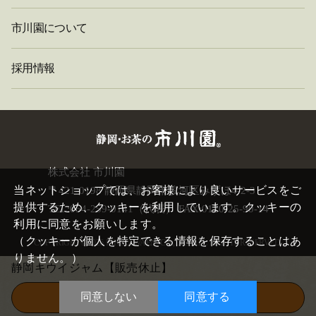
市川園について
採用情報
閉
株式会社 市川園
じ
当ネットショップでは、お客様により良いサービスをご
〒421-0198 静岡県静岡市駿河区みずほ4-2-3
る
提供するため、クッキーを利用しています。クッキーの
TEL:054-259-0141（代表） FAX:0120-25-90-14
利用に同意をお願いします。
（クッキーが個人を特定できる情報を保存することはあ
COPYRIGHT©
2026 ICHIKAWAEN. CO.,LTD. ALL RIGHTS RESERVED.
りません。）
静岡キウイジャム【販売休止】
同意しない
同意する
この商品を買い物かごに入れる