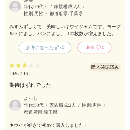
年代:
70代～
家族構成:
2人
性別:
男性
都道府県:
千葉県
みずみずしくて、美味しいキウイジャムです。ヨーグ
ルトによし、パンによし、🍞の枚数が増えました。
参考になった
0
Like!
0
2026.7.16
期待はずれでした
よっしー
年代:
50代
家族構成:
2人
性別:
男性
都道府県:
埼玉県
キウイが好きで初めて購入しました！