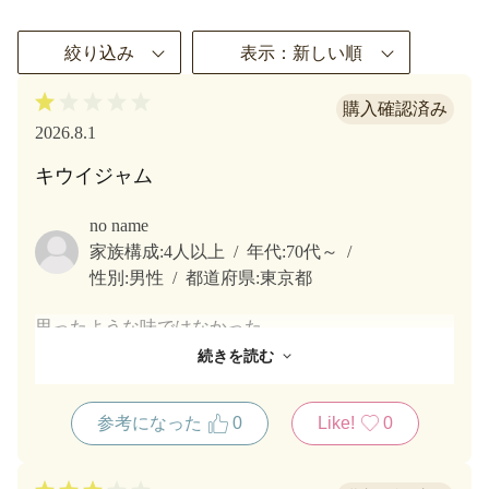
絞り込み
表示：新しい順
2026.8.1
キウイジャム
no name
家族構成:
4人以上
年代:
70代～
性別:
男性
都道府県:
東京都
思ったような味ではなかった。
キウイの美味しさが感じられなかった。
続きを読む
参考になった
0
Like!
0