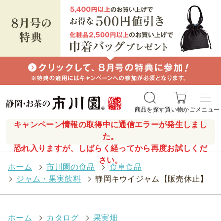
商品を探す
買い物かご
メニュー
キャンペーン情報の取得中に通信エラーが発生しまし
た。
恐れ入りますが、しばらく経ってから再度お試しくだ
さい。
ホーム
>
市川園の食品
>
食卓食品
>
ジャム・果実飲料
>
静岡キウイジャム【販売休止】
ホーム
>
カタログ
>
果実畑