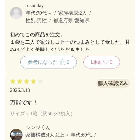
5-sunday
年代:
70代～
家族構成:
2人
性別:
男性
都道府県:
愛知県
初めてこの商品を注文、
１袋を二人で案分しコヒーのつまみとして食した、甘
みほどよく美味しくいただきました。
価格がもう少し低ければ申し分なし。
参考になった
0
Like!
0
2026.3.13
万能です！
サイズ：1箱（約50g×3袋入）
シンジくん
家族構成:
4人以上
年代:
60代