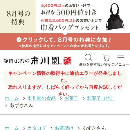
商品を探す
買い物かご
メニュー
キャンペーン情報の取得中に通信エラーが発生しまし
た。
恐れ入りますが、しばらく経ってから再度お試しくだ
さい。
ホーム
>
市川園の食品
>
お菓子
>
和菓子（他）
>
あずきさん
ホーム
>
カタログ
>
お茶請け
>
あずきさん