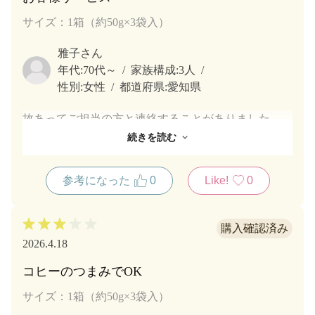
サイズ：1箱（約50g×3袋入）
雅子さん
年代:
70代～
家族構成:
3人
性別:
女性
都道府県:
愛知県
故あってご担当の方と連絡することがありました。
電話対応、メール対応いずれも親切丁寧で大満足で
続きを読む
す。
会社の方針が徹底されているだけでなく、働く環境が
参考になった
0
Like!
0
整っているからと感じています。
そうでないとすれば、個人の能力レベルが非常に高い
か、いずれかに相違ありません。
2026.4.18
コヒーのつまみでOK
サイズ：1箱（約50g×3袋入）