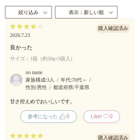
絞り込み
表示：新しい順
2026.7.23
良かった
サイズ：1箱（約50g×3袋入）
no name
家族構成:
3人
年代:
70代～
性別:
男性
都道府県:
千葉県
甘さ控えめでおいしいです。
参考になった
0
Like!
0