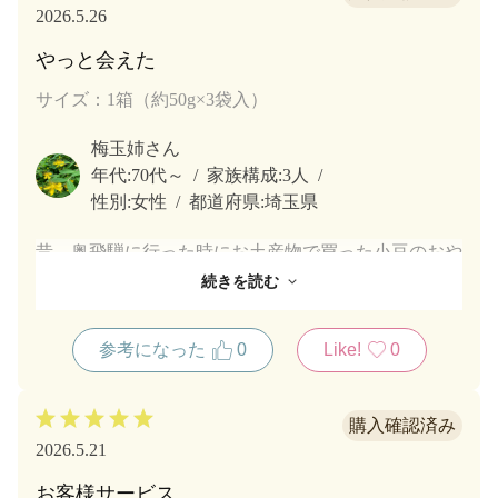
2026.5.26
やっと会えた
サイズ：1箱（約50g×3袋入）
梅玉姉さん
年代:
70代～
家族構成:
3人
性別:
女性
都道府県:
埼玉県
昔、奥飛騨に行った時にお土産物で買った小豆のおや
つの美味しさが忘れられずにいました。どこを探して
続きを読む
も見つからなくて、又奥飛騨に行かなくては買えない
のかと諦めてましたが、やっと見つけて通販で気軽に
参考になった
0
Like!
0
買えて嬉しいです。有難うございました。これからも
宜しくお願い致します。軽い甘みでしつこくなくいく
らでも食べられますよ。お勧めです
2026.5.21
お客様サービス