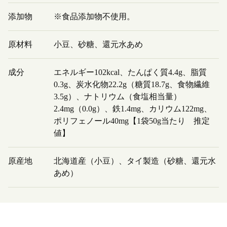
添加物
※食品添加物不使用。
原材料
小豆、砂糖、還元水あめ
成分
エネルギー102kcal、たんぱく質4.4g、脂質
0.3g、炭水化物22.2g（糖質18.7g、食物繊維
3.5g）、ナトリウム（食塩相当量）
2.4mg（0.0g）、鉄1.4mg、カリウム122mg、
ポリフェノール40mg【1袋50g当たり 推定
値】
原産地
北海道産（小豆）、タイ製造（砂糖、還元水
あめ）