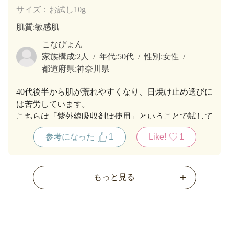
サイズ：お試し10g
肌質
:敏感肌
こなぴょん
家族構成:
2人
年代:
50代
性別:
女性
都道府県:
神奈川県
40代後半から肌が荒れやすくなり、日焼け止め選びに
は苦労しています。
こちらは「紫外線吸収剤は使用」ということで試して
みました。肌が痒くならず、使っていけそうです。試
参考になった
1
Like!
1
供品の大きさだと旅行に持って行きやすくて有難いで
す。
もっと見る