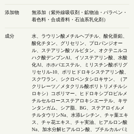
添加物
無添加（紫外線吸収剤・鉱物油・パラベン・
着色料・合成香料・石油系乳化剤）
成分
水、ラウリン酸メチルヘプチル、酸化亜鉛、
酸化チタン、グリセリン、プロパンジオー
ル、ステアリン酸ソルビタン、オクテニルコ
ハク酸デンプンAl、イソステアリン酸、水酸
化Al、ホホバエステル、ミリスチン酸ポリグ
リセリル-10、ポリヒドロキシステアリン酸、
スクワラン、シクロペンタシロキサン、（ア
クリレーツ／メタクリル酸ポリトリメチルシ
ロキシ）コポリマー、ヒドロキシプロピルメ
チルセルロースステアロキシエーテル、キサ
ンタンガム、シア脂、BG、ステアロイルメ
チルタウリンNa、水添レシチン、チャ葉エキ
ス、チャ花エキス、チャ実油、ヒアルロン酸
Na、加水分解ヒアルロン酸、ブチルカルパミ