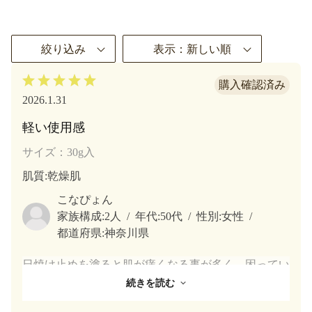
絞り込み
表示：新しい順
2026.1.31
軽い使用感
サイズ：30g入
肌質
:乾燥肌
こなぴょん
家族構成:
2人
年代:
50代
性別:
女性
都道府県:
神奈川県
日焼け止めを塗ると肌が痒くなる事が多く、困ってい
ました。いつもはSPF20のもので良いのですが、アウ
続きを読む
トドアの時にもう少しカバー出来るものを探していて