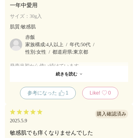
一年中愛用
サイズ：30g入
肌質
:敏感肌
赤飯
家族構成:
4人以上
年代:
50代
性別:
女性
都道府県:
東京都
発売当初から使い続けています。
アトピーなどトラブルの耐えない敏感肌の自分にとっ
続きを読む
ては安心して使用できる数少ない商品のひとつです。
テクスチャーは固くもなく、柔らかすぎもせず、良い
参考になった
1
Like!
0
のび具合です。
自然な柑橘系の香りにもとても癒されます。
2025.5.9
敏感肌でも痒くなりませんでした