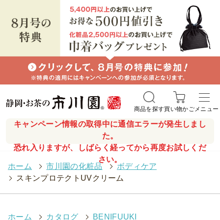
商品を探す
買い物かご
メニュー
キャンペーン情報の取得中に通信エラーが発生しまし
た。
恐れ入りますが、しばらく経ってから再度お試しくだ
さい。
ホーム
>
市川園の化粧品
>
ボディケア
>
スキンプロテクトUVクリーム
ホーム
>
カタログ
>
BENIFUUKI