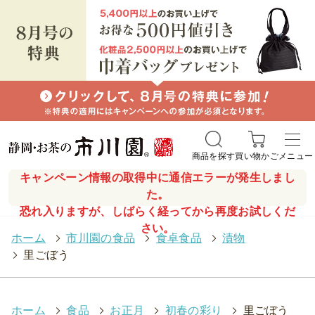
商品を探す
買い物かご
メニュー
キャンペーン情報の取得中に通信エラーが発生しまし
た。
恐れ入りますが、しばらく経ってから再度お試しくだ
さい。
ホーム
>
市川園の食品
>
食卓食品
>
漬物
>
里ごぼう
ホーム
>
食品
>
お正月
>
初春の彩り
>
里ごぼう