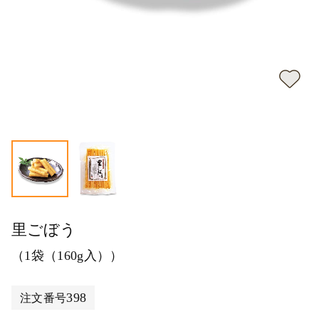
里ごぼう
（1袋（160g入））
398
注文番号