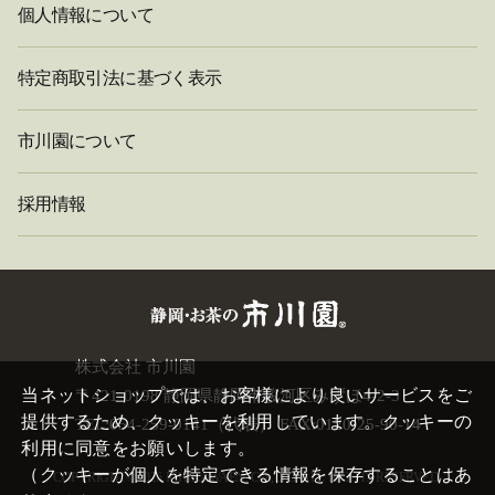
個人情報について
特定商取引法に基づく表示
市川園について
採用情報
閉
株式会社 市川園
じ
当ネットショップでは、お客様により良いサービスをご
〒421-0198 静岡県静岡市駿河区みずほ4-2-3
る
提供するため、クッキーを利用しています。クッキーの
TEL:054-259-0141（代表） FAX:0120-25-90-14
利用に同意をお願いします。
（クッキーが個人を特定できる情報を保存することはあ
COPYRIGHT©
2026 ICHIKAWAEN. CO.,LTD. ALL RIGHTS RESERVED.