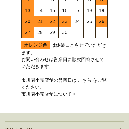
13
14
15
16
17
18
19
20
21
22
23
24
25
26
27
28
29
30
オレンジ色
は休業日とさせていただき
ます。
お問い合わせは営業日に順次回答させて
いただきます。
市川園小売店舗の営業日は
こちら
をご覧
ください。
市川園小売店舗について >