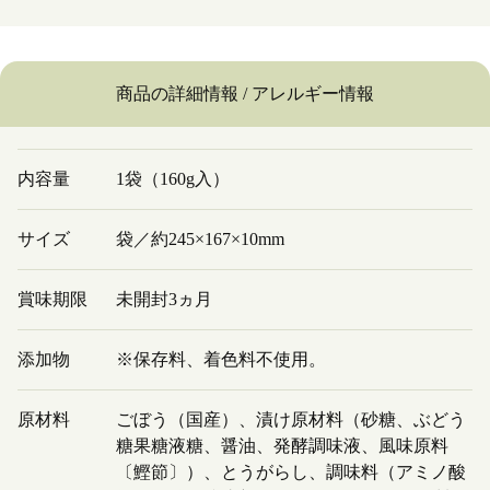
商品の詳細情報 / アレルギー情報
内容量
1袋（160g入）
サイズ
袋／約245×167×10mm
賞味期限
未開封3ヵ月
添加物
※保存料、着色料不使用。
原材料
ごぼう（国産）、漬け原材料（砂糖、ぶどう
糖果糖液糖、醤油、発酵調味液、風味原料
〔鰹節〕）、とうがらし、調味料（アミノ酸