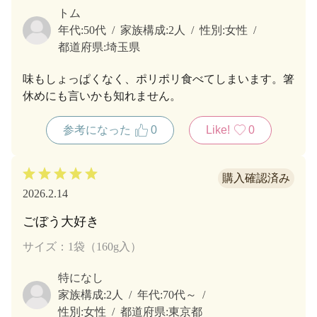
トム
年代:
50代
家族構成:
2人
性別:
女性
都道府県:
埼玉県
味もしょっぱくなく、ポリポリ食べてしまいます。箸
休めにも言いかも知れません。
参考になった
0
Like!
0
2026.2.14
ごぼう大好き
サイズ：1袋（160g入）
特になし
家族構成:
2人
年代:
70代～
性別:
女性
都道府県:
東京都