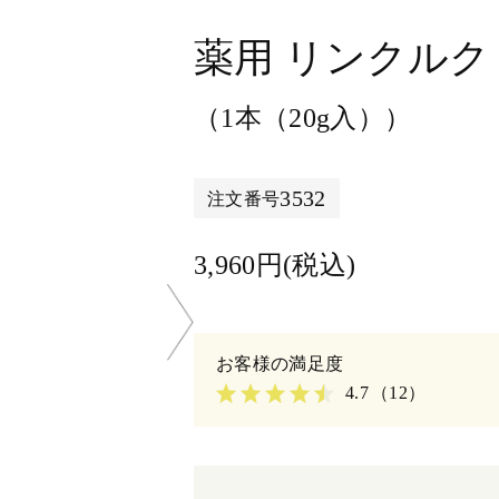
薬用 リンクルク
（1本（20g入））
3532
注文番号
3,960円(税込)
4.7
（12）