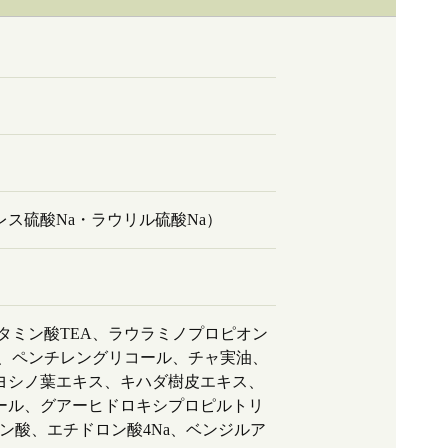
ス硫酸Na・ラウリル硫酸Na）
タミン酸TEA、ラウラミノプロピオン
Na、ペンチレングリコール、チャ実油、
ヨシノ葉エキス、キハダ樹皮エキス、
ール、グアーヒドロキシプロピルトリ
ン酸、エチドロン酸4Na、ベンジルア