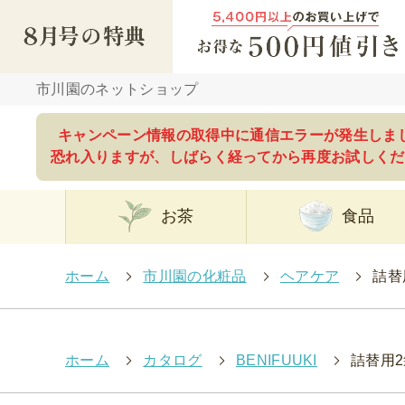
市川園のネットショップ
キャンペーン情報の取得中に通信エラーが発生しま
恐れ入りますが、しばらく経ってから再度お試しくだ
お茶
食品
ホーム
>
市川園の化粧品
>
ヘアケア
>
詰替
ホーム
>
カタログ
>
BENIFUUKI
>
詰替用2