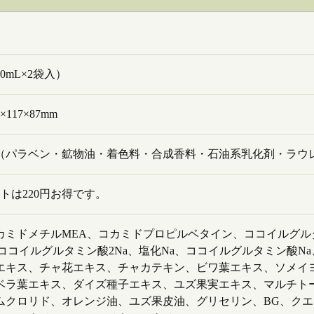
00mL×2袋入）
×117×87mm
（パラベン・鉱物油・着色料・合成香料・石油系乳化剤・ラウレ
トは220円お得です。
カミドメチルMEA、コカミドプロピルベタイン、ココイルグル
、ココイルグルタミン酸2Na、塩化Na、ココイルグルタミン酸
エキス、チャ花エキス、チャカテキン、ビワ葉エキス、ソメイ
ベラ葉エキス、ダイズ種子エキス、ユズ果実エキス、マルチト
ムクロリド、オレンジ油、ユズ果皮油、グリセリン、BG、クエ