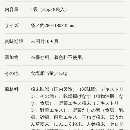
内容量
1袋（8.5g×8袋入）
サイズ
袋／約280×180×35mm
賞味期限
未開封10ヵ月
添加物
※保存料、着色料不使用。
その他
食塩相当量／1.4g
原材料
粉末味噌（国内製造）（米味噌、デキストリ
ン、その他）、乾燥揚げなす（植物油脂、な
す、食塩）、野菜エキス粉末（デキストリ
ン、野菜エキス）、野菜だしの素（食塩、乳
糖、砂糖、酵母エキス、玉ねぎ粉末、ほうれ
ん草粉末、にんにく粉末、人参粉末、セロリ