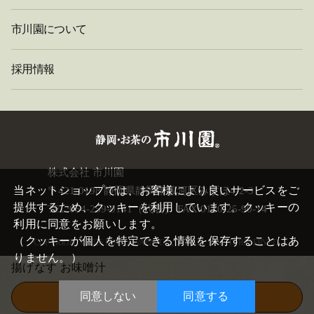
市川園について
採用情報
閉
株式会社 市川園
じ
当ネットショップでは、お客様により良いサービスをご
〒421-0198 静岡県静岡市駿河区みずほ4-2-3
る
提供するため、クッキーを利用しています。クッキーの
TEL:054-259-0141（代表） FAX:0120-25-90-14
利用に同意をお願いします。
（クッキーが個人を特定できる情報を保存することはあ
COPYRIGHT©
2026 ICHIKAWAEN. CO.,LTD. ALL RIGHTS RESERVED.
りません。）
揚げなす お味噌汁
同意しない
同意する
この商品を買い物かごに入れる