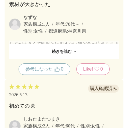
素材が大きかった
なずな
家族構成:
1人
年代:
70代～
性別:
女性
都道府県:
神奈川県
なすが大きくて即席とは思えないほど食べ応えありま
した
続きを読む
味も濃くもなく薄くもなくちょうどよかったです
おいしかったです
参考になった
0
Like!
0
また買おうと思う品質でした
また買います
2026.5.13
初めての味
しおたまたつまき
家族構成:
2人
年代:
60代
性別:
女性