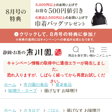
商品を探す
買い物かご
メニュー
キャンペーン情報の取得中に通信エラーが発生しまし
た。
恐れ入りますが、しばらく経ってから再度お試しくだ
さい。
ホーム
>
市川園の食品
>
食卓食品
>
味噌汁・スープ
>
揚げなす お味噌汁
ホーム
>
カタログ
>
ごはん
>
揚げなす お味噌汁