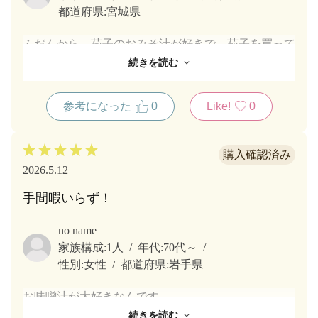
都道府県:
宮城県
ふだんから、茄子のおみそ汁が好きで、茄子を買って
作ります。でも、たまに、食べたーい！けど、作るの
続きを読む
面倒！って時ありませんか？なので、市川園さんの茄
子のおみそ汁を初めて購入してみました。薄味だけ
参考になった
0
Like!
0
ど、お出汁がしっかり、茄子もほどよく、なくなった
ら、また購入したいと思います！おいしい商品をあり
がとうございます！
2026.5.12
手間暇いらず！
no name
家族構成:
1人
年代:
70代～
性別:
女性
都道府県:
岩手県
お味噌汁が大好きなんです。
でもね、独居老人にとっては一度作ったら飲み切れず
続きを読む