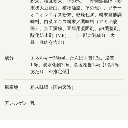
粉末、椎茸粉末、その他）、乾燥油揚げ（粉
末状大豆蛋白、植物油脂、その他）、ソテー
オニオンエキス粉末、乾燥ねぎ、粉末発酵調
味料、白菜エキス粉末／調味料（アミノ酸
等）、加工澱粉、豆腐用凝固剤、pH調整剤、
酸化防止剤（V.E）、（一部に乳成分・大
豆・豚肉を含む）
成分
エネルギー36kcal、たんぱく質1.3g、脂質
1.6g、炭水化物3.9g、食塩相当1.4g【1食8.5g
あたり ※推定値】
原産地
粉末味噌（国内製造）
アレルゲン
乳