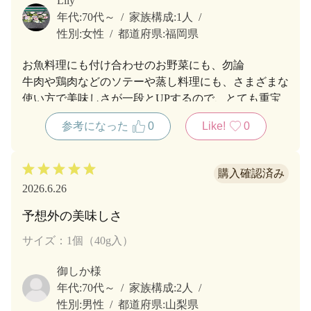
Lily
年代:
70代～
家族構成:
1人
性別:
女性
都道府県:
福岡県
お魚料理にも付け合わせのお野菜にも、勿論
牛肉や鶏肉などのソテーや蒸し料理にも、さまざまな
使い方で美味しさが一段とUPするので、とても重宝
しています。
参考になった
0
Like!
0
2026.6.26
予想外の美味しさ
サイズ：1個（40g入）
御しか様
年代:
70代～
家族構成:
2人
性別:
男性
都道府県:
山梨県