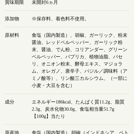
賞味期限
未開封6ヵ月
添加物
※保存料、着色料不使用。
原材料
食塩（国内製造）、胡椒、ガーリック、粉末
醤油、レッドベルペッパー、ガーリック粉
末、醤油、でん粉、コリアンダー、グリーン
ベルペッパー、パプリカ、植物油脂、パセ
リ、オニオン粉末、酵母エキス、マジョラ
ム、オレガノ、唐辛子、バジル／調味料（ア
ミノ酸等）、リン酸三カルシウム、（一部に
小麦・大豆を含む）
成分
エネルギー186kcal、たんぱく質11.2g、脂質
2.3g、炭水化物30.0g、食塩相当量51.7g
【100g】当たり
原産地
食塩（国内製造） 胡椒（インドネシア、ベト