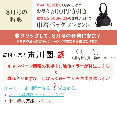
商品を探す
買い物かご
メニュー
キャンペーン情報の取得中に通信エラーが発生しまし
た。
恐れ入りますが、しばらく経ってから再度お試しくだ
さい。
ホーム
>
市川園の食品
>
食卓食品
>
だし・調味料・ドレッシング
>
十二種の万能スパイス