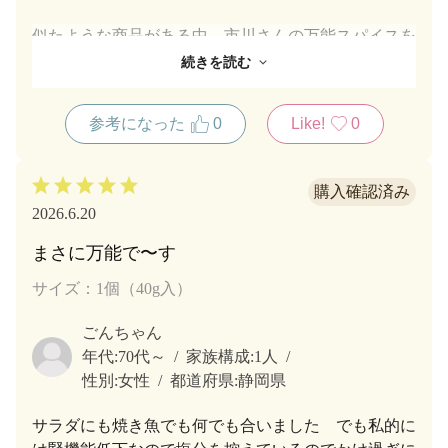
似たような商品がある中、市川さんの万能スパイスを
買いました。
続きを読む
フライポテトを買ってきて、もちろん専用ソースがあ
りましたが、万能スパイスを掛け、食べました。
参考になった
0
Like!
0
こんなもんだろうという予想を覆し、めっちゃ旨いス
パイスに衝撃を受けました。
買って良かった！
2026.6.20
まさに万能で〜す
サイズ：1個（40g入）
ごんちゃん
年代:
70代～
家族構成:
1人
性別:
女性
都道府県:
静岡県
サラダにも焼き魚でも何でも合いました でも私的に