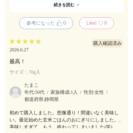
した。
続きを読む
引っ越しなどで15年ほど注文していなかったのですが
美味しいお米に出会えたので、食べたくなり、まだ販
参考になった
0
Like!
0
売されていることに
感動しながら注文しました。
20年前の味と変わりません！
物価高で自炊が増えたので、これからも買いたいで
2026.6.27
す。
最高！
サイズ：70g入
たまこ
年代:
50代
家族構成:
1人
性別:
女性
都道府県:
静岡県
初めて購入しました。想像通り！間違いなく美味し
い。最近始めた玄米ごはんのおにぎりにしました。、
美味しすぎて、もう、終わってしまいました(笑)