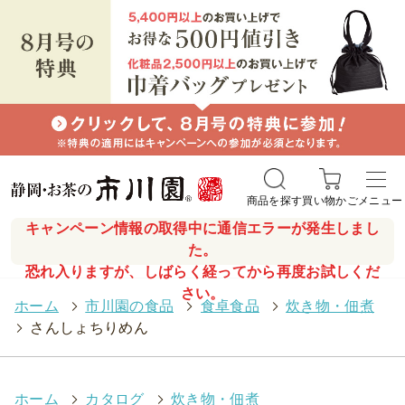
商品を探す
買い物かご
メニュー
キャンペーン情報の取得中に通信エラーが発生しまし
た。
恐れ入りますが、しばらく経ってから再度お試しくだ
さい。
ホーム
>
市川園の食品
>
食卓食品
>
炊き物・佃煮
>
さんしょちりめん
ホーム
>
カタログ
>
炊き物・佃煮