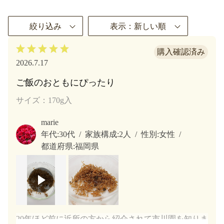
絞り込み
表示：新しい順
2026.7.17
ご飯のおともにぴったり
サイズ：170g入
marie
年代:
30代
家族構成:
2人
性別:
女性
都道府県:
福岡県
20年ほど前に近所の方から紹介されて市川園を知りま