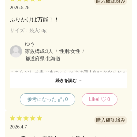
2026.6.26
ふりかけは万能！！
サイズ：袋入50g
ゆう
家族構成:
3人
性別:
女性
都道府県:
北海道
こちらのしそ黒ごまのふりかけは個人的にかなりヒッ
トです！！しその香りと黒ごまの香ばしさが食欲をア
続きを読む
ップしてくれるのと、ごはんだけではなくサラダやお
肉など何にでも合わせやすいところが気に入りまし
参考になった
0
Like!
0
た！豆腐にかつおぶしとこのふりかけがあれば最高の
お酒のお供になってくれます。またリピートしたいと
思います！
2026.4.7