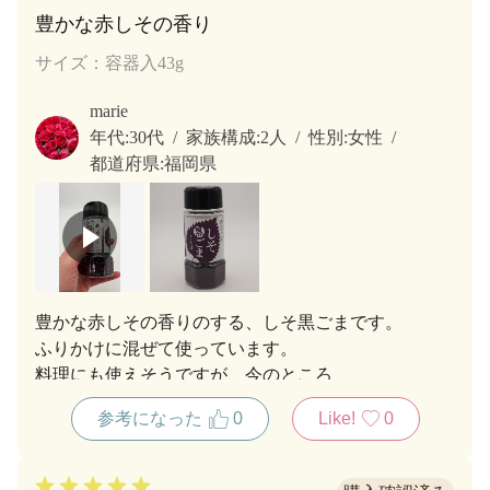
豊かな赤しその香り
サイズ：容器入43g
marie
年代:
30代
家族構成:
2人
性別:
女性
都道府県:
福岡県
豊かな赤しその香りのする、しそ黒ごまです。
ふりかけに混ぜて使っています。
料理にも使えそうですが、今のところ
ご飯のおともになっています。
参考になった
0
Like!
0