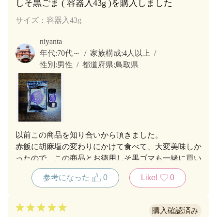
しそ黒ごま ( 容器入43g )を購入しました
サイズ：容器入43g
niyanta
年代:
70代～
家族構成:
4人以上
性別:
男性
都道府県:
鳥取県
以前この商品を知り合いから頂きました。
赤飯に胡麻塩の変わりにかけて食べて、大変美味しか
ったので、この商品とお徳用しそ黒ゴマも一緒に買い
ました。
参考になった
0
Like!
0