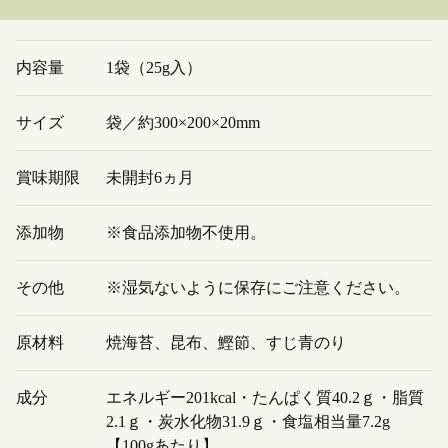
内容量
1袋（25g入）
サイズ
袋／約300×200×20mm
賞味期限
未開封6ヵ月
添加物
※食品添加物不使用。
その他
※湿気ないように保存にご注意ください。
原材料
焼海苔、昆布、鰹節、すじ青のり
成分
エネルギー201kcal・たんぱく質40.2ｇ・脂質
2.1ｇ・炭水化物31.9ｇ・食塩相当量7.2g
【100gあたり】