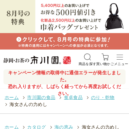
商品を探す
買い物かご
メニュー
キャンペーン情報の取得中に通信エラーが発生しまし
た。
恐れ入りますが、しばらく経ってから再度お試しくだ
さい。
ホーム
>
市川園の食品
>
食卓食品
>
のり・乾物
>
海女さんの力めし
ホーム
>
カタログ
>
海の恵み
>
海女さんの力めし