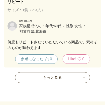
リピート
サイズ：1袋（25g入）
no name
家族構成:
2人
年代:
60代
性別:
女性
都道府県:
北海道
何度もリピートさせていただいている商品で、素材そ
のものが味わえます
参考になった
0
Like!
0
もっと見る