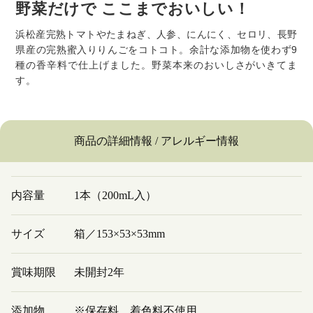
野菜だけで ここまでおいしい！
浜松産完熟トマトやたまねぎ、人参、にんにく、セロリ、長野
県産の完熟蜜入りりんごをコトコト。余計な添加物を使わず9
種の香辛料で仕上げました。野菜本来のおいしさがいきてま
す。
商品の詳細情報 / アレルギー情報
内容量
1本（200mL入）
サイズ
箱／153×53×53mm
賞味期限
未開封2年
添加物
※保存料、着色料不使用。