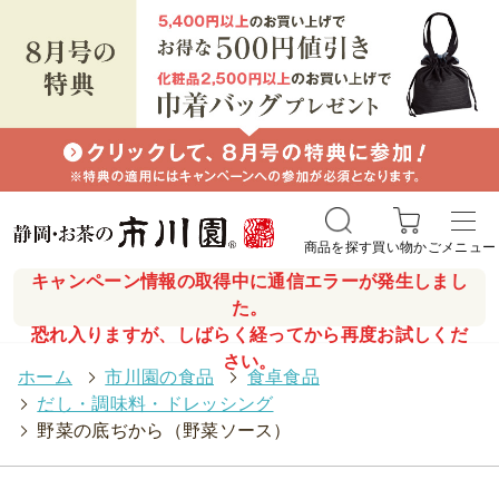
商品を探す
買い物かご
メニュー
キャンペーン情報の取得中に通信エラーが発生しまし
た。
恐れ入りますが、しばらく経ってから再度お試しくだ
さい。
ホーム
>
市川園の食品
>
食卓食品
>
だし・調味料・ドレッシング
>
野菜の底ぢから（野菜ソース）