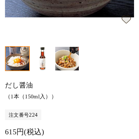
だし醤油
（1本（150ml入））
224
注文番号
615円(税込)