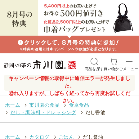
商品を探す
買い物かご
メニュー
キャンペーン情報の取得中に通信エラーが発生しまし
た。
恐れ入りますが、しばらく経ってから再度お試しくだ
さい。
ホーム
>
市川園の食品
>
食卓食品
>
だし・調味料・ドレッシング
>
だし醤油
ホーム
>
カタログ
>
ごはん
>
だし醤油