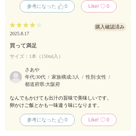
参考になった
0
Like!
0
2025.8.17
買って満足
サイズ：1本（150ml入）
さあや
年代:
30代
家族構成:
3人
性別:
女性
都道府県:
大阪府
なんでもかけても出汁の旨味で美味しいです。
卵かけご飯とかも一味違う味になります。
参考になった
0
Like!
0