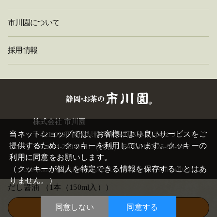
市川園について
採用情報
閉
株式会社 市川園
じ
当ネットショップでは、お客様により良いサービスをご
〒421-0198 静岡県静岡市駿河区みずほ4-2-3
る
提供するため、クッキーを利用しています。クッキーの
TEL:054-259-0141（代表） FAX:0120-25-90-14
利用に同意をお願いします。
（クッキーが個人を特定できる情報を保存することはあ
COPYRIGHT©
2026 ICHIKAWAEN. CO.,LTD. ALL RIGHTS RESERVED.
りません。）
だし醤油
（1本（150ml入））
同意しない
同意する
この商品を買い物かごに入れる