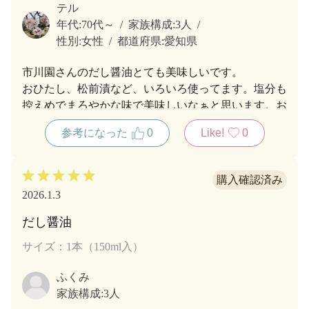
テル
年代:
70代～
家族構成:
3人
性別:
女性
都道府県:
愛知県
市川園さんのだし醤油とても美味しいです。
おひたし、松前漬など、いろいろ使ってます。塩分も
控えめでまろやかな味で美味しいなぁと思います。お
友達にプレゼントしたりして重宝してます。
参考になった
0
Like!
0
2026.1.3
だし醤油
サイズ：1本（150ml入）
ふくみ
家族構成:
3人