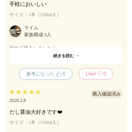
手軽においしい
サイズ：1本（150ml入）
ライム
家族構成:
3人
初めて購入しました！
息子が最近万願寺とうがらしの焼いたのにはまってる
続きを読む
ので万願寺とうがらしの焼いたものに鰹節とだし醤油
をかけて食べています！
参考になった
0
Like!
0
最近のヒットはテレビで放送していたものを少し
アレンジしてとうもろこしを生のまま芯から外したも
のをほぐしてもほぐさなくてもいいので適当量をとろ
けるチーズ少しとチリペッパーを少しかけて春巻きの
2026.2.8
皮で巻いて揚げたものに塩で食べてもおいしいけど味
変でだし醤油をかけて食べたらすごくおいしくて夏の
だし醤油大好きです❤️
定番になりそうです！
サイズ：1本（150ml入）