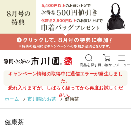
商品を探す
買い物かご
メニュー
キャンペーン情報の取得中に通信エラーが発生しまし
た。
恐れ入りますが、しばらく経ってから再度お試しくだ
さい。
ホーム
>
市川園のお茶
>
健康茶
健康茶