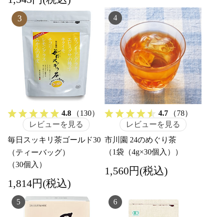
4
3
4.8
（130）
4.7
（78）
レビューを見る
レビューを見る
毎日スッキリ茶ゴールド30
市川園 24のめぐり茶
（1袋（4g×30個入））
（ティーバッグ）
（30個入）
1,560円(税込)
1,814円(税込)
5
6