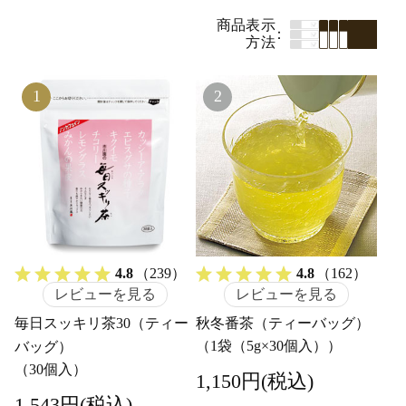
商品表示
方法
1
2
4.8
（239）
4.8
（162）
レビューを見る
レビューを見る
毎日スッキリ茶30（ティー
秋冬番茶（ティーバッグ）
（1袋（5g×30個入））
バッグ）
（30個入）
1,150円(税込)
1,543円(税込)