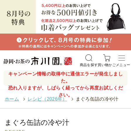
商品を探す
買い物かご
メニュー
キャンペーン情報の取得中に通信エラーが発生しまし
た。
恐れ入りますが、しばらく経ってから再度お試しくだ
さい。
ホーム
>
レシピ（2026年）
>
まぐろ缶詰の冷や汁
まぐろ缶詰の冷や汁