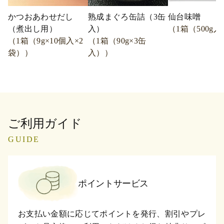
かつおあわせだし
熟成まぐろ缶詰（3缶
仙台味噌
（煮出し用）
入）
（1箱（500g
（1箱（9g×10個入×2
（1箱（90g×3缶
袋））
入））
ご利用ガイド
GUIDE
ポイントサービス
お支払い金額に応じてポイントを発行、割引やプレ