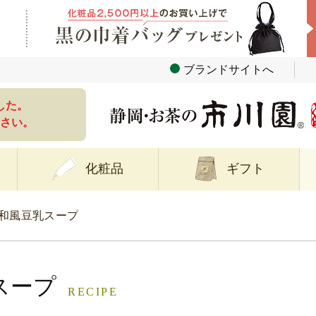
ブランドサイトへ
した。
さい。
化粧品
ギフト
和風豆乳スープ
スープ
RECIPE