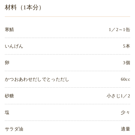
材料（1本分）
寒鯖
1／2～1缶
いんげん
5本
卵
3個
かつおあわせだしでとっただし
60cc
砂糖
小さじ1／2
塩
少々
サラダ油
適量