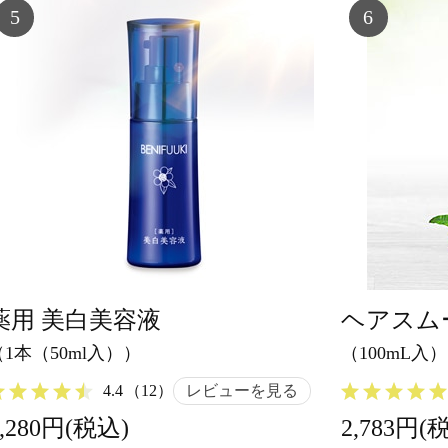
5
6
薬用 美白美容液
ヘアスム
（1本（50ml入））
（100mL入）
4.4
（12）
レビューを見る
5,280円(税込)
2,783円(