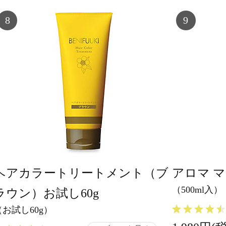
8
9
ヘアカラートリートメント（ブ
アロマ 
（500ml入）
ラウン）お試し60g
（お試し60g）