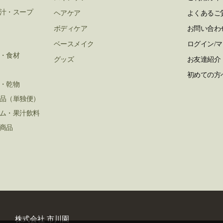
汁・スープ
ヘアケア
よくあるご
ボディケア
お問い合わ
ベースメイク
ログイン/
・食材
グッズ
お友達紹介
初めての方
・乾物
品（単独便）
ム・果汁飲料
商品
閉
じ
る
株式会社 市川園