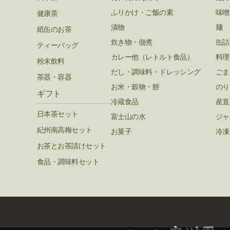
ふりかけ・ご飯の素
味噌
健康茶
漬物
麺
紙缶のお茶
炊き物・佃煮
缶詰
ティーバッグ
カレー他（レトルト食品）
料理
粉末飲料
だし・調味料・ドレッシング
ごま
茶器・容器
お米・穀物・餅
のり
ギフト
冷蔵食品
産直
日本茶セット
富士山の水
ジャ
紀州南高梅セット
お菓子
冷凍
お茶とお茶請けセット
食品・調味料セット