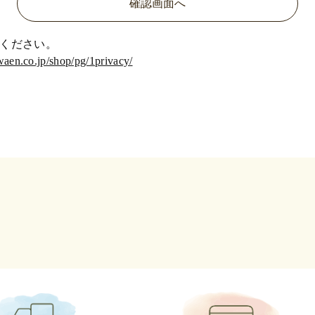
ください。
waen.co.jp/shop/pg/1privacy/