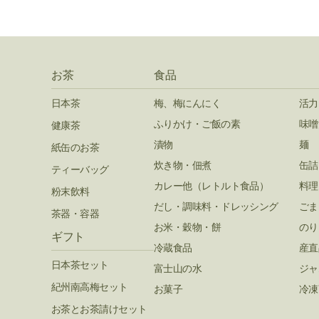
お茶
食品
日本茶
梅、梅にんにく
活力
ふりかけ・ご飯の素
味噌
健康茶
漬物
麺
紙缶のお茶
炊き物・佃煮
缶詰
ティーバッグ
カレー他（レトルト食品）
料理
粉末飲料
だし・調味料・ドレッシング
ごま
茶器・容器
お米・穀物・餅
のり
ギフト
冷蔵食品
産直
日本茶セット
富士山の水
ジャ
紀州南高梅セット
お菓子
冷凍
お茶とお茶請けセット