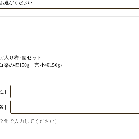
ぼ入り梅2個セット
白楽の梅150g・京小梅150g）
姓］
名］
全角で入力してください）