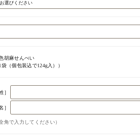
色胡麻せんべい
1袋（個包装込で124g入））
姓］
名］
全角で入力してください）