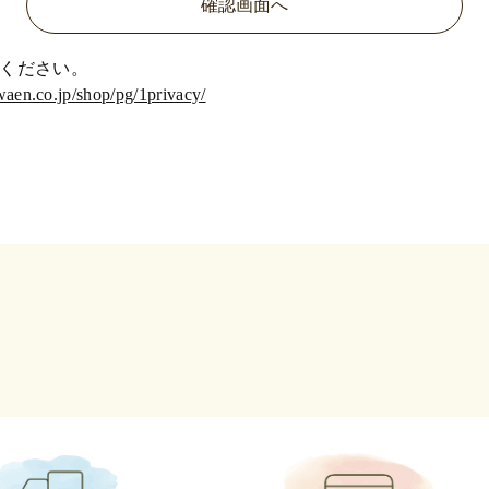
ください。
waen.co.jp/shop/pg/1privacy/