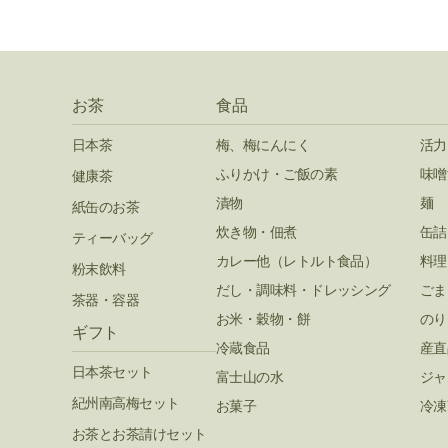
お茶
食品
日本茶
梅、梅にんにく
活力
ふりかけ・ご飯の素
味噌
健康茶
漬物
麺
紙缶のお茶
炊き物・佃煮
缶詰
ティーバッグ
カレー他（レトルト食品）
料理
粉末飲料
だし・調味料・ドレッシング
ごま
茶器・容器
お米・穀物・餅
のり
ギフト
冷蔵食品
産直
日本茶セット
富士山の水
ジャ
紀州南高梅セット
お菓子
冷凍
お茶とお茶請けセット