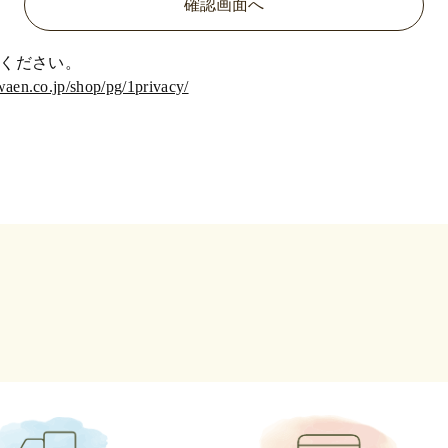
ください。
waen.co.jp/shop/pg/1privacy/