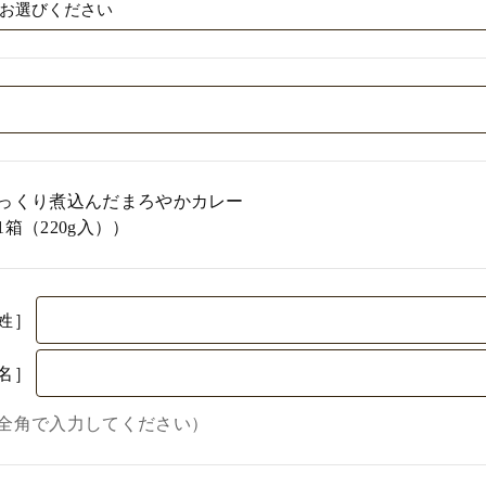
っくり煮込んだまろやかカレー
1箱（220g入））
姓］
名］
全角で入力してください）