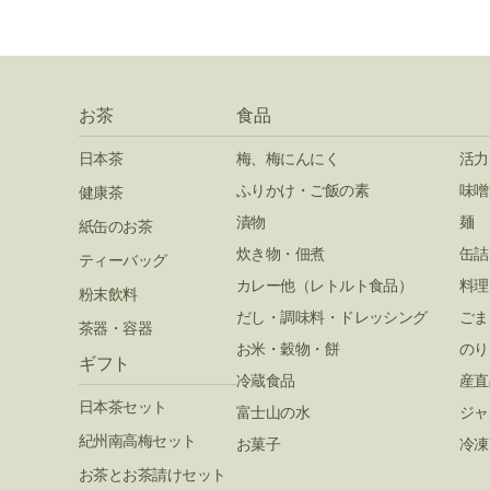
お茶
食品
日本茶
梅、梅にんにく
活力
ふりかけ・ご飯の素
味噌
健康茶
漬物
麺
紙缶のお茶
炊き物・佃煮
缶詰
ティーバッグ
カレー他（レトルト食品）
料理
粉末飲料
だし・調味料・ドレッシング
ごま
茶器・容器
お米・穀物・餅
のり
ギフト
冷蔵食品
産直
日本茶セット
富士山の水
ジャ
紀州南高梅セット
お菓子
冷凍
お茶とお茶請けセット