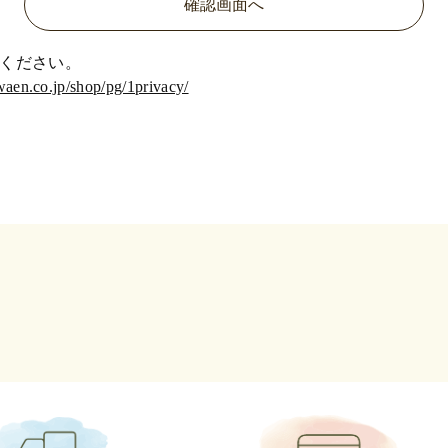
ください。
waen.co.jp/shop/pg/1privacy/