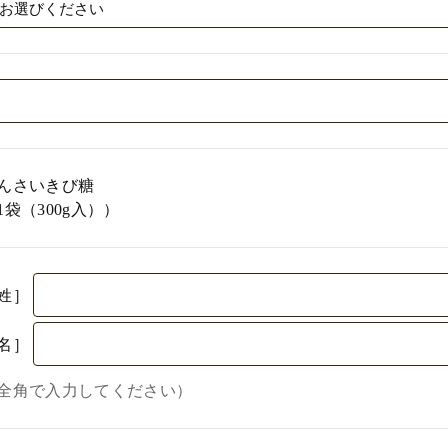
んさいきび糖
1袋（300g入））
姓］
名］
全角で入力してください）