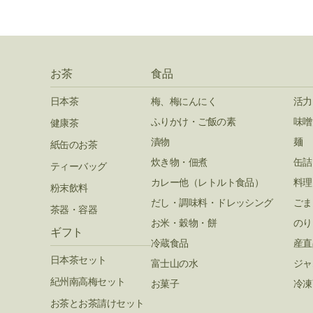
お茶
食品
日本茶
梅、梅にんにく
活力
ふりかけ・ご飯の素
味噌
健康茶
漬物
麺
紙缶のお茶
炊き物・佃煮
缶詰
ティーバッグ
カレー他（レトルト食品）
料理
粉末飲料
だし・調味料・ドレッシング
ごま
茶器・容器
お米・穀物・餅
のり
ギフト
冷蔵食品
産直
日本茶セット
富士山の水
ジャ
紀州南高梅セット
お菓子
冷凍
お茶とお茶請けセット