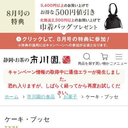
商品を探す
買い物かご
メニュー
キャンペーン情報の取得中に通信エラーが発生しまし
た。
恐れ入りますが、しばらく経ってから再度お試しくだ
さい。
ホーム
>
市川園の食品
>
お菓子
>
ケーキ・ブッセ
ケーキ・ブッセ
TYPE