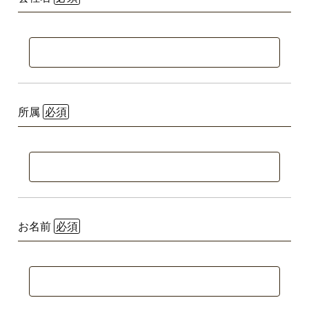
所属
お名前