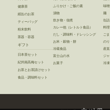
ふりかけ・ご飯の素
味噌
健康茶
漬物
麺
紙缶のお茶
炊き物・佃煮
缶詰
ティーバッグ
カレー他（レトルト食品）
料理
粉末飲料
だし・調味料・ドレッシング
ごま
茶器・容器
お米・穀物・餅
のり
ギフト
冷蔵食品
産直
日本茶セット
富士山の水
ジャ
紀州南高梅セット
お菓子
冷凍
お茶とお茶請けセット
食品・調味料セット