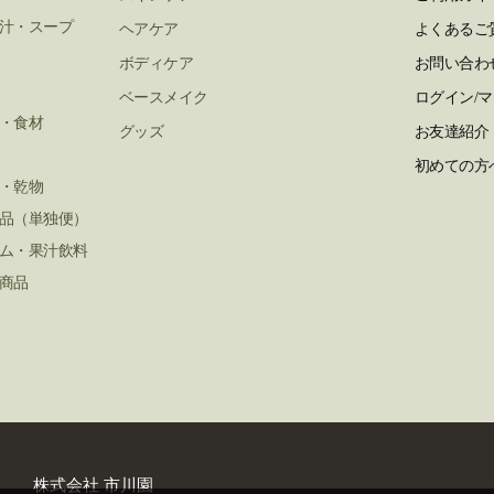
汁・スープ
ヘアケア
よくあるご
ボディケア
お問い合わ
ベースメイク
ログイン/
・食材
グッズ
お友達紹介
初めての方
・乾物
品（単独便）
ム・果汁飲料
商品
閉
じ
る
株式会社 市川園