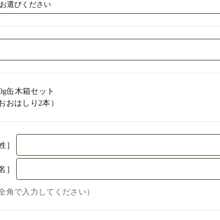
00g缶木箱セット
おおはしり2本）
姓］
名］
全角で入力してください）