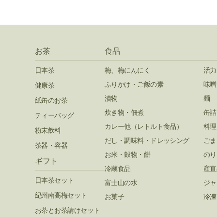
お茶
食品
日本茶
梅、梅にんにく
活力
ふりかけ・ご飯の素
味噌
健康茶
漬物
麺
紙缶のお茶
炊き物・佃煮
缶詰
ティーバッグ
カレー他（レトルト食品）
料理
粉末飲料
だし・調味料・ドレッシング
ごま
茶器・容器
お米・穀物・餅
のり
ギフト
冷蔵食品
産直
日本茶セット
富士山の水
ジャ
紀州南高梅セット
お菓子
冷凍
お茶とお茶請けセット