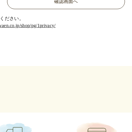
ください。
waen.co.jp/shop/pg/1privacy/