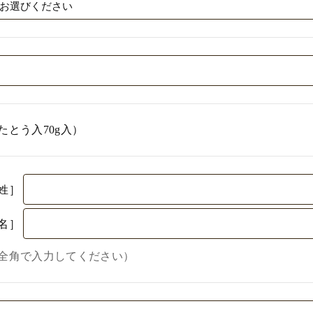
たとう入70g入）
姓］
名］
全角で入力してください）