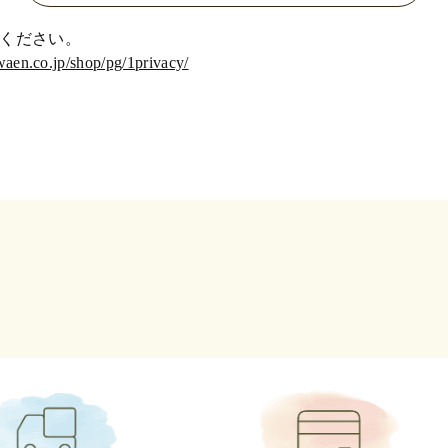
ください。
waen.co.jp/shop/pg/1privacy/