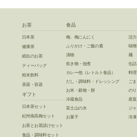
お茶
食品
日本茶
梅、梅にんにく
活力
ふりかけ・ご飯の素
味噌
健康茶
漬物
麺
紙缶のお茶
炊き物・佃煮
缶詰
ティーバッグ
カレー他（レトルト食品）
料理
粉末飲料
だし・調味料・ドレッシング
ごま
茶器・容器
お米・穀物・餅
のり
ギフト
冷蔵食品
産直
日本茶セット
富士山の水
ジャ
紀州南高梅セット
お菓子
冷凍
お茶とお茶請けセット
食品・調味料セット