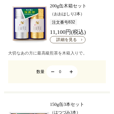
200g缶木箱セット
（おおはしり2本）
832
注文番号
11,100円(税込)
詳細を見る
大切なあの方に最高級煎茶を木箱入りで。
数量
150g缶3本セット
（はつづみ3本）