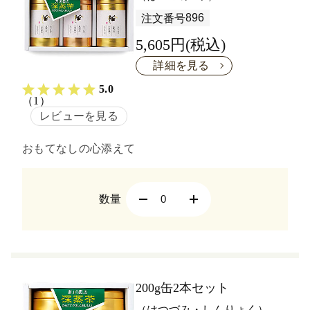
896
注文番号
5,605円(税込)
詳細を見る
5.0
（1）
レビューを見る
おもてなしの心添えて
数量
200g缶2本セット
（はつづみ・しんりょく）