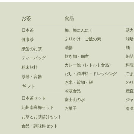
お茶
食品
日本茶
梅、梅にんにく
活力
ふりかけ・ご飯の素
味噌
健康茶
漬物
麺
紙缶のお茶
炊き物・佃煮
缶詰
ティーバッグ
カレー他（レトルト食品）
料理
粉末飲料
だし・調味料・ドレッシング
ごま
茶器・容器
お米・穀物・餅
のり
ギフト
冷蔵食品
産直
日本茶セット
富士山の水
ジャ
紀州南高梅セット
お菓子
冷凍
お茶とお茶請けセット
食品・調味料セット