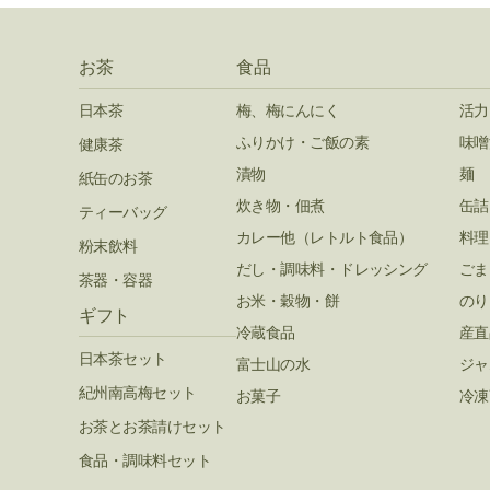
お茶
食品
日本茶
梅、梅にんにく
活力
ふりかけ・ご飯の素
味噌
健康茶
漬物
麺
紙缶のお茶
炊き物・佃煮
缶詰
ティーバッグ
カレー他（レトルト食品）
料理
粉末飲料
だし・調味料・ドレッシング
ごま
茶器・容器
お米・穀物・餅
のり
ギフト
冷蔵食品
産直
日本茶セット
富士山の水
ジャ
紀州南高梅セット
お菓子
冷凍
お茶とお茶請けセット
食品・調味料セット