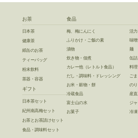
お茶
食品
日本茶
梅、梅にんにく
活力
ふりかけ・ご飯の素
味噌
健康茶
漬物
麺
紙缶のお茶
炊き物・佃煮
缶詰
ティーバッグ
カレー他（レトルト食品）
料理
粉末飲料
だし・調味料・ドレッシング
ごま
茶器・容器
お米・穀物・餅
のり
ギフト
冷蔵食品
産直
日本茶セット
富士山の水
ジャ
紀州南高梅セット
お菓子
冷凍
お茶とお茶請けセット
食品・調味料セット