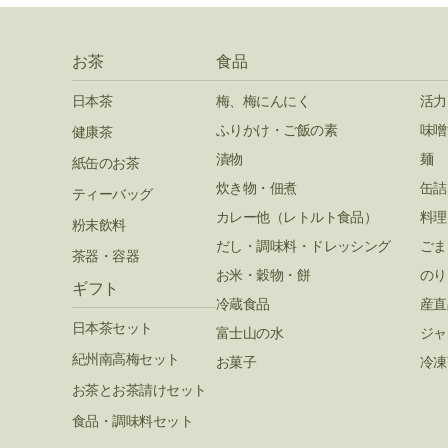
お茶
食品
日本茶
梅、梅にんにく
活力
ふりかけ・ご飯の素
味噌
健康茶
漬物
麺
紙缶のお茶
炊き物・佃煮
缶詰
ティーバッグ
カレー他（レトルト食品）
料理
粉末飲料
だし・調味料・ドレッシング
ごま
茶器・容器
お米・穀物・餅
のり
ギフト
冷蔵食品
産直
日本茶セット
富士山の水
ジャ
紀州南高梅セット
お菓子
冷凍
お茶とお茶請けセット
食品・調味料セット