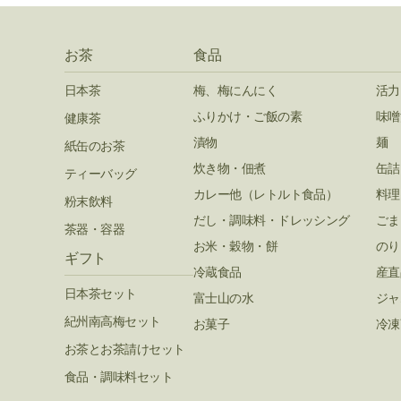
お茶
食品
日本茶
梅、梅にんにく
活力
ふりかけ・ご飯の素
味噌
健康茶
漬物
麺
紙缶のお茶
炊き物・佃煮
缶詰
ティーバッグ
カレー他（レトルト食品）
料理
粉末飲料
だし・調味料・ドレッシング
ごま
茶器・容器
お米・穀物・餅
のり
ギフト
冷蔵食品
産直
日本茶セット
富士山の水
ジャ
紀州南高梅セット
お菓子
冷凍
お茶とお茶請けセット
食品・調味料セット